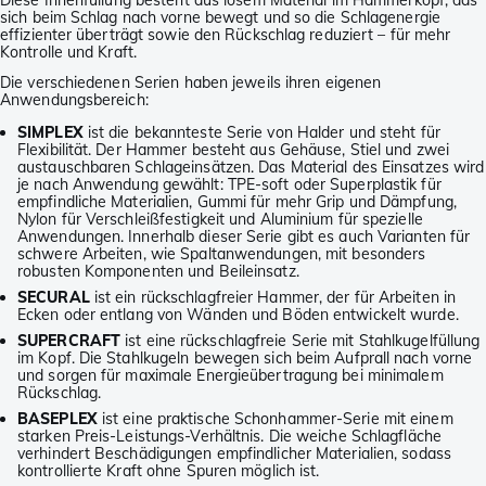
Diese Innenfüllung besteht aus losem Material im Hammerkopf, das
sich beim Schlag nach vorne bewegt und so die Schlagenergie
effizienter überträgt sowie den Rückschlag reduziert – für mehr
Kontrolle und Kraft.
Die verschiedenen Serien haben jeweils ihren eigenen
Anwendungsbereich:
SIMPLEX
ist die bekannteste Serie von Halder und steht für
Flexibilität. Der Hammer besteht aus Gehäuse, Stiel und zwei
austauschbaren Schlageinsätzen. Das Material des Einsatzes wird
je nach Anwendung gewählt: TPE-soft oder Superplastik für
empfindliche Materialien, Gummi für mehr Grip und Dämpfung,
Nylon für Verschleißfestigkeit und Aluminium für spezielle
Anwendungen. Innerhalb dieser Serie gibt es auch Varianten für
schwere Arbeiten, wie Spaltanwendungen, mit besonders
robusten Komponenten und Beileinsatz.
SECURAL
ist ein rückschlagfreier Hammer, der für Arbeiten in
Ecken oder entlang von Wänden und Böden entwickelt wurde.
SUPERCRAFT
ist eine rückschlagfreie Serie mit Stahlkugelfüllung
im Kopf. Die Stahlkugeln bewegen sich beim Aufprall nach vorne
und sorgen für maximale Energieübertragung bei minimalem
Rückschlag.
BASEPLEX
ist eine praktische Schonhammer-Serie mit einem
starken Preis-Leistungs-Verhältnis. Die weiche Schlagfläche
verhindert Beschädigungen empfindlicher Materialien, sodass
kontrollierte Kraft ohne Spuren möglich ist.