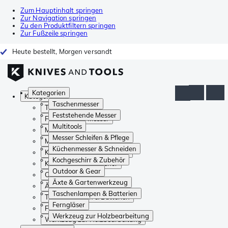
Zum Hauptinhalt springen
Zur Navigation springen
Zu den Produktfiltern springen
Zur Fußzeile springen
Heute bestellt, Morgen versandt
Kategorien
Kategorien
Taschenmesser
Taschenmesser
Feststehende Messer
Feststehende Messer
Multitools
Multitools
Messer Schleifen & Pflege
Messer Schleifen & Pflege
Küchenmesser & Schneiden
Küchenmesser & Schneiden
Kochgeschirr & Zubehör
Kochgeschirr & Zubehör
Outdoor & Gear
Outdoor & Gear
Äxte & Gartenwerkzeug
Äxte & Gartenwerkzeug
Taschenlampen & Batterien
Taschenlampen & Batterien
Ferngläser
Ferngläser
Werkzeug zur Holzbearbeitung
Werkzeug zur Holzbearbeitung