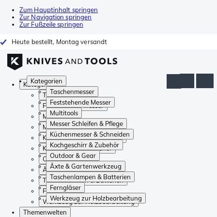
Zum Hauptinhalt springen
Zur Navigation springen
Zur Fußzeile springen
Heute bestellt, Montag versandt
Kategorien
Kategorien
Taschenmesser
Taschenmesser
Feststehende Messer
Feststehende Messer
Multitools
Multitools
Messer Schleifen & Pflege
Messer Schleifen & Pflege
Küchenmesser & Schneiden
Küchenmesser & Schneiden
Kochgeschirr & Zubehör
Kochgeschirr & Zubehör
Outdoor & Gear
Outdoor & Gear
Äxte & Gartenwerkzeug
Äxte & Gartenwerkzeug
Taschenlampen & Batterien
Taschenlampen & Batterien
Ferngläser
Ferngläser
Werkzeug zur Holzbearbeitung
Werkzeug zur Holzbearbeitung
Themenwelten