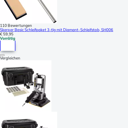
110 Bewertungen
Skerper Basic Schleifpaket 3-tlg mit Diamant-Schleifstab, SH006
€ 59,95
Vorrätig
Vergleichen