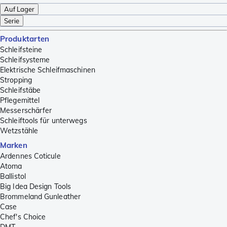
Auf Lager
Serie
Produktarten
Schleifsteine
Schleifsysteme
Elektrische Schleifmaschinen
Stropping
Schleifstäbe
Pflegemittel
Messerschärfer
Schleiftools für unterwegs
Wetzstähle
Marken
Ardennes Coticule
Atoma
Ballistol
Big Idea Design Tools
Brommeland Gunleather
Case
Chef's Choice
DMT