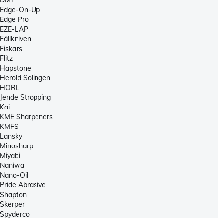
Edge-On-Up
Edge Pro
EZE-LAP
Fällkniven
Fiskars
Flitz
Hapstone
Herold Solingen
HORL
Jende Stropping
Kai
KME Sharpeners
KMFS
Lansky
Minosharp
Miyabi
Naniwa
Nano-Oil
Pride Abrasive
Shapton
Skerper
Spyderco