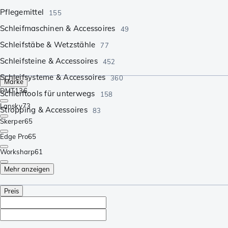
Pflegemittel
155
Schleifmaschinen & Accessoires
49
Schleifstäbe & Wetzstähle
77
Schleifsteine & Accessoires
452
Schleifsysteme & Accessoires
360
Marke
DMT
136
Schleiftools für unterwegs
158
Lansky
73
Stropping & Accessoires
83
Skerper
65
Edge Pro
65
Worksharp
61
Mehr anzeigen
Preis