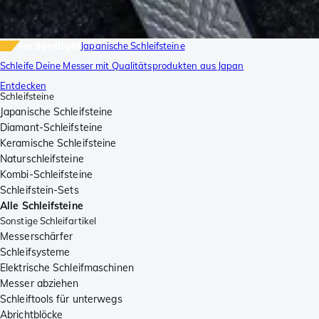
Im Spotlight
Japanische Schleifsteine
Schleife Deine Messer mit Qualitätsprodukten aus Japan
Entdecken
Schleifsteine
Japanische Schleifsteine
Diamant-Schleifsteine
Keramische Schleifsteine
Naturschleifsteine
Kombi-Schleifsteine
Schleifstein-Sets
Alle Schleifsteine
Sonstige Schleifartikel
Messerschärfer
Schleifsysteme
Elektrische Schleifmaschinen
Messer abziehen
Schleiftools für unterwegs
Abrichtblöcke