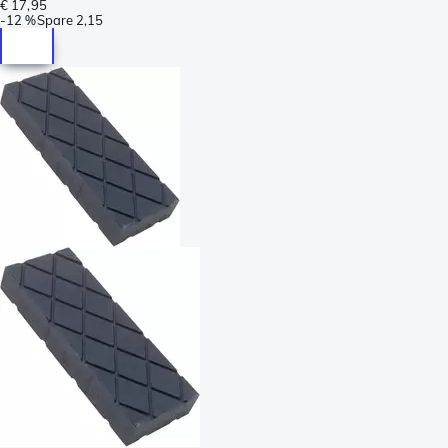
€ 17,95
-
12 %
Spare
2,15