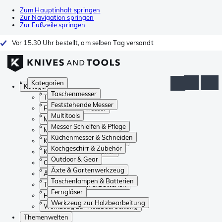
Zum Hauptinhalt springen
Zur Navigation springen
Zur Fußzeile springen
Vor 15.30 Uhr bestellt, am selben Tag versandt
Kategorien
Kategorien
Taschenmesser
Taschenmesser
Feststehende Messer
Feststehende Messer
Multitools
Multitools
Messer Schleifen & Pflege
Messer Schleifen & Pflege
Küchenmesser & Schneiden
Küchenmesser & Schneiden
Kochgeschirr & Zubehör
Kochgeschirr & Zubehör
Outdoor & Gear
Outdoor & Gear
Äxte & Gartenwerkzeug
Äxte & Gartenwerkzeug
Taschenlampen & Batterien
Taschenlampen & Batterien
Ferngläser
Ferngläser
Werkzeug zur Holzbearbeitung
Werkzeug zur Holzbearbeitung
Themenwelten