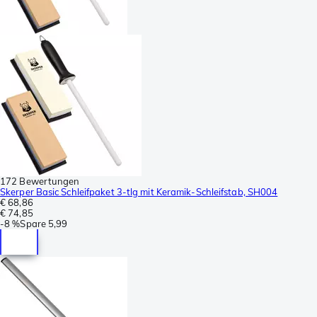
172 Bewertungen
Skerper Basic Schleifpaket 3-tlg mit Keramik-Schleifstab, SH004
€ 68,86
€ 74,85
-
8 %
Spare
5,99