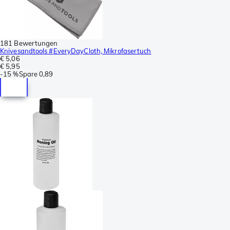
181 Bewertungen
Knivesandtools #EveryDayCloth, Mikrofasertuch
€ 5,06
€ 5,95
-
15 %
Spare
0,89