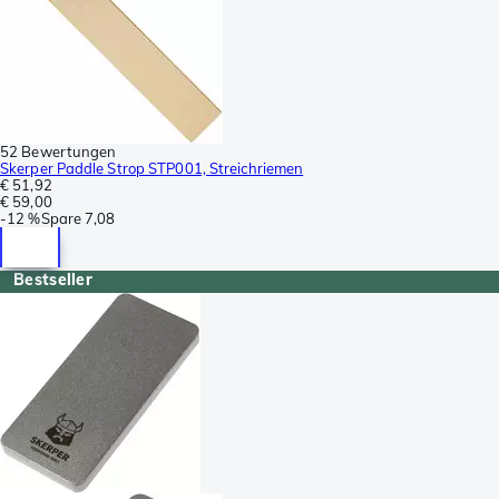
52 Bewertungen
Skerper Paddle Strop STP001, Streichriemen
€ 51,92
€ 59,00
-
12 %
Spare
7,08
Bestseller