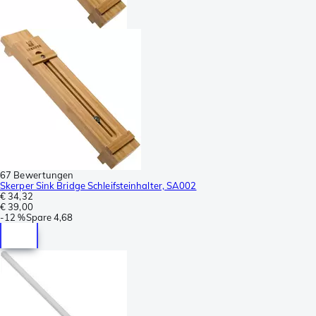
67 Bewertungen
Skerper Sink Bridge Schleifsteinhalter, SA002
€ 34,32
€ 39,00
-
12 %
Spare
4,68