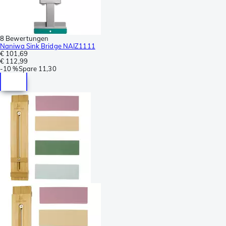
8 Bewertungen
Naniwa Sink Bridge NAIZ1111
€ 101,69
€ 112,99
-
10 %
Spare
11,30