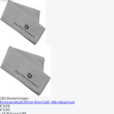
181 Bewertungen
Knivesandtools #EveryDayCloth, Mikrofasertuch
€ 5,06
€ 5,95
-
15 %
Spare
0,89