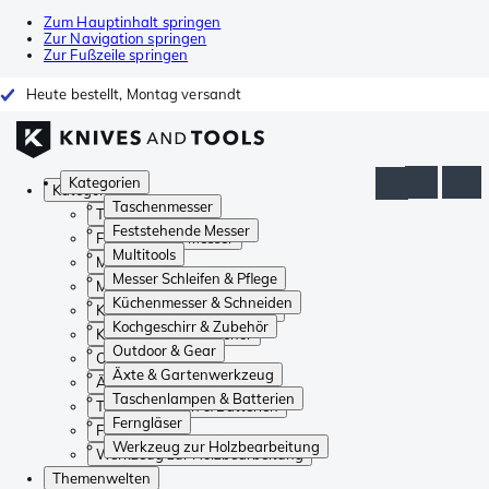
Zum Hauptinhalt springen
Zur Navigation springen
Zur Fußzeile springen
Heute bestellt, Montag versandt
Kategorien
Kategorien
Taschenmesser
Taschenmesser
Feststehende Messer
Feststehende Messer
Multitools
Multitools
Messer Schleifen & Pflege
Messer Schleifen & Pflege
Küchenmesser & Schneiden
Küchenmesser & Schneiden
Kochgeschirr & Zubehör
Kochgeschirr & Zubehör
Outdoor & Gear
Outdoor & Gear
Äxte & Gartenwerkzeug
Äxte & Gartenwerkzeug
Taschenlampen & Batterien
Taschenlampen & Batterien
Ferngläser
Ferngläser
Werkzeug zur Holzbearbeitung
Werkzeug zur Holzbearbeitung
Themenwelten