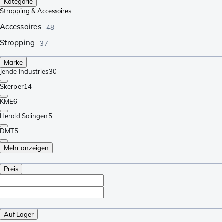
Kategorie
Stropping & Accessoires
Accessoires
48
Stropping
37
Marke
Jende Industries
30
Skerper
14
KME
6
Herold Solingen
5
DMT
5
Mehr anzeigen
Preis
Auf Lager