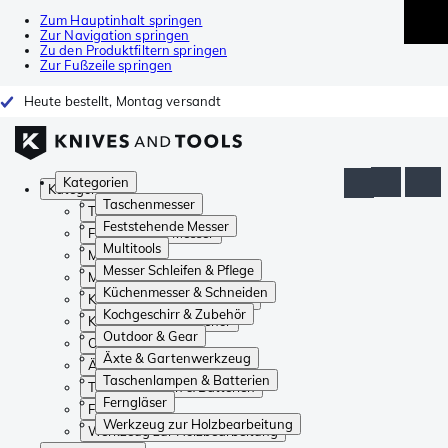
Zum Hauptinhalt springen
Zur Navigation springen
Zu den Produktfiltern springen
Zur Fußzeile springen
Heute bestellt, Montag versandt
Kategorien
Kategorien
Taschenmesser
Taschenmesser
Feststehende Messer
Feststehende Messer
Multitools
Multitools
Messer Schleifen & Pflege
Messer Schleifen & Pflege
Küchenmesser & Schneiden
Küchenmesser & Schneiden
Kochgeschirr & Zubehör
Kochgeschirr & Zubehör
Outdoor & Gear
Outdoor & Gear
Äxte & Gartenwerkzeug
Äxte & Gartenwerkzeug
Taschenlampen & Batterien
Taschenlampen & Batterien
Ferngläser
Ferngläser
Werkzeug zur Holzbearbeitung
Werkzeug zur Holzbearbeitung