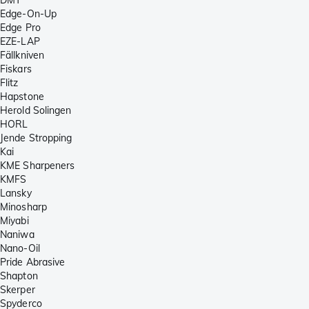
Edge-On-Up
Edge Pro
EZE-LAP
Fällkniven
Fiskars
Flitz
Hapstone
Herold Solingen
HORL
Jende Stropping
Kai
KME Sharpeners
KMFS
Lansky
Minosharp
Miyabi
Naniwa
Nano-Oil
Pride Abrasive
Shapton
Skerper
Spyderco