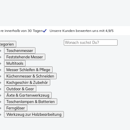
ure innerhalb von 30 Tagen
Unsere Kunden bewerten uns mit 4,9/5
tegorien
Taschenmesser
Feststehende Messer
Multitools
Messer Schleifen & Pflege
Küchenmesser & Schneiden
Kochgeschirr & Zubehör
Outdoor & Gear
Äxte & Gartenwerkzeug
Taschenlampen & Batterien
Ferngläser
Werkzeug zur Holzbearbeitung