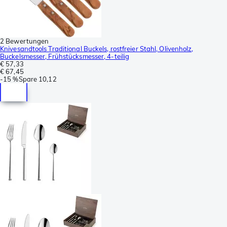
2 Bewertungen
Knivesandtools Traditional Buckels, rostfreier Stahl, Olivenholz,
Buckelsmesser, Frühstücksmesser, 4-teilig
€ 57,33
€ 67,45
-
15 %
Spare
10,12