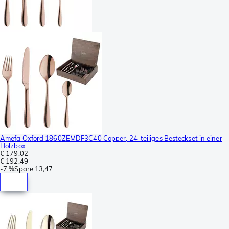
Amefa Oxford 1860ZEMDF3C40 Copper, 24-teiliges Besteckset in einer
Holzbox
€ 179,02
€ 192,49
-
7 %
Spare
13,47