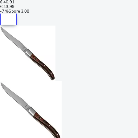
€ 40,91
€ 43,99
-
7 %
Spare
3,08