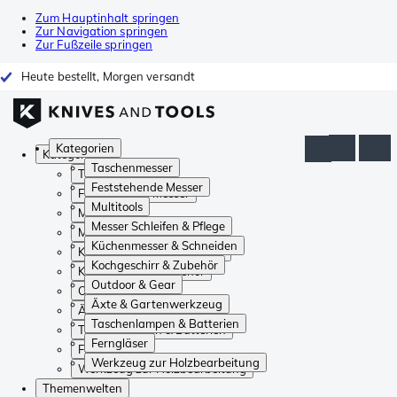
Zum Hauptinhalt springen
Zur Navigation springen
Zur Fußzeile springen
Heute bestellt, Morgen versandt
Kategorien
Kategorien
Taschenmesser
Taschenmesser
Feststehende Messer
Feststehende Messer
Multitools
Multitools
Messer Schleifen & Pflege
Messer Schleifen & Pflege
Küchenmesser & Schneiden
Küchenmesser & Schneiden
Kochgeschirr & Zubehör
Kochgeschirr & Zubehör
Outdoor & Gear
Outdoor & Gear
Äxte & Gartenwerkzeug
Äxte & Gartenwerkzeug
Taschenlampen & Batterien
Taschenlampen & Batterien
Ferngläser
Ferngläser
Werkzeug zur Holzbearbeitung
Werkzeug zur Holzbearbeitung
Themenwelten