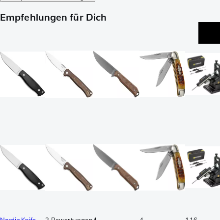
Empfehlungen für Dich
Nordic Knife
3 Bewertungen
4
4
116