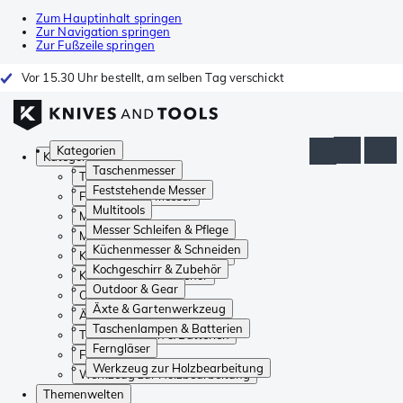
Zum Hauptinhalt springen
Zur Navigation springen
Zur Fußzeile springen
Vor 15.30 Uhr bestellt, am selben Tag verschickt
Kategorien
Kategorien
Taschenmesser
Taschenmesser
Feststehende Messer
Feststehende Messer
Multitools
Multitools
Messer Schleifen & Pflege
Messer Schleifen & Pflege
Küchenmesser & Schneiden
Küchenmesser & Schneiden
Kochgeschirr & Zubehör
Kochgeschirr & Zubehör
Outdoor & Gear
Outdoor & Gear
Äxte & Gartenwerkzeug
Äxte & Gartenwerkzeug
Taschenlampen & Batterien
Taschenlampen & Batterien
Ferngläser
Ferngläser
Werkzeug zur Holzbearbeitung
Werkzeug zur Holzbearbeitung
Themenwelten