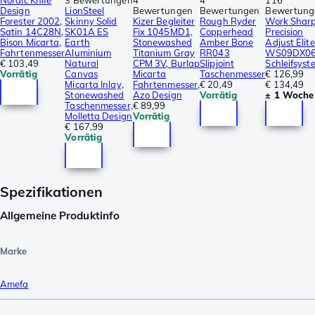
Design
LionSteel
Bewertungen
Bewertungen
Bewertung
Forester 2002,
Skinny Solid
Kizer Begleiter
Rough Ryder
Work Shar
Satin 14C28N,
SK01A ES
Fix 1045MD1,
Copperhead
Precision
Bison Micarta,
Earth
Stonewashed
Amber Bone
Adjust Elite
Fahrtenmesser
Aluminium
Titanium Gray
RR043
WS09DX0
€ 103,49
Natural
CPM 3V, Burlap
Slipjoint
Schleifsyst
Vorrätig
Canvas
Micarta
Taschenmesser
€ 126,99
Micarta Inlay,
Fahrtenmesser,
€ 20,49
€ 134,49
Stonewashed
Azo Design
Vorrätig
± 1 Woche
Taschenmesser,
€ 89,99
Molletta Design
Vorrätig
€ 167,99
Vorrätig
Spezifikationen
Allgemeine Produktinfo
Marke
Amefa