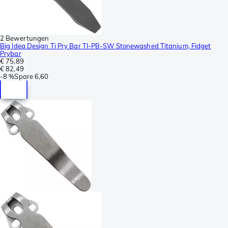
2 Bewertungen
Big Idea Design Ti Pry Bar TI-PB-SW Stonewashed Titanium, Fidget
Prybar
€ 75,89
€ 82,49
-
8 %
Spare
6,60