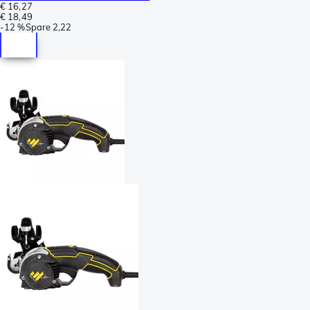
€ 16,27
€ 18,49
-
12 %
Spare
2,22