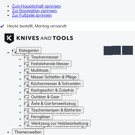
Zum Hauptinhalt springen
Zur Navigation springen
Zur Fußzeile springen
Heute bestellt, Montag versandt
Kategorien
Kategorien
Taschenmesser
Taschenmesser
Feststehende Messer
Feststehende Messer
Multitools
Multitools
Messer Schleifen & Pflege
Messer Schleifen & Pflege
Küchenmesser & Schneiden
Küchenmesser & Schneiden
Kochgeschirr & Zubehör
Kochgeschirr & Zubehör
Outdoor & Gear
Outdoor & Gear
Äxte & Gartenwerkzeug
Äxte & Gartenwerkzeug
Taschenlampen & Batterien
Taschenlampen & Batterien
Ferngläser
Ferngläser
Werkzeug zur Holzbearbeitung
Werkzeug zur Holzbearbeitung
Themenwelten