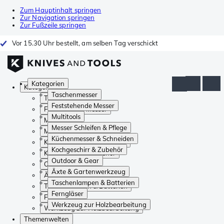
Zum Hauptinhalt springen
Zur Navigation springen
Zur Fußzeile springen
Vor 15.30 Uhr bestellt, am selben Tag verschickt
Kategorien
Kategorien
Taschenmesser
Taschenmesser
Feststehende Messer
Feststehende Messer
Multitools
Multitools
Messer Schleifen & Pflege
Messer Schleifen & Pflege
Küchenmesser & Schneiden
Küchenmesser & Schneiden
Kochgeschirr & Zubehör
Kochgeschirr & Zubehör
Outdoor & Gear
Outdoor & Gear
Äxte & Gartenwerkzeug
Äxte & Gartenwerkzeug
Taschenlampen & Batterien
Taschenlampen & Batterien
Ferngläser
Ferngläser
Werkzeug zur Holzbearbeitung
Werkzeug zur Holzbearbeitung
Themenwelten