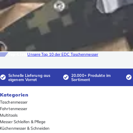
Top-Liste
Unsere Top 10 der EDC Taschenmesser
Schnelle Lieferung aus
20.000+ Produkte im
eigenem Vorrat
Sortiment
Kategorien
Taschenmesser
Fahrtenmesser
Multitools
Messer Schleifen & Pflege
Küchenmesser & Schneiden