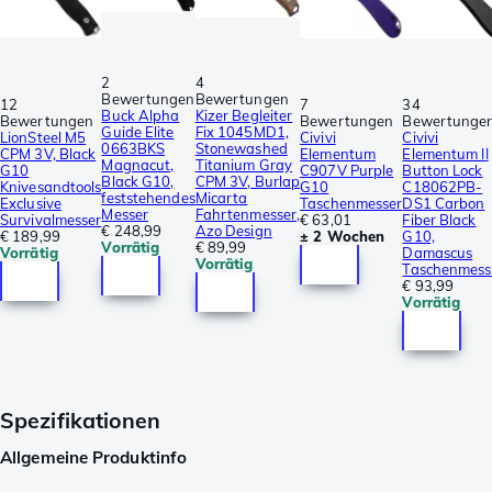
2
4
Bewertungen
Bewertungen
12
7
34
Buck Alpha
Kizer Begleiter
Bewertungen
Bewertungen
Bewertunge
Guide Elite
Fix 1045MD1,
LionSteel M5
Civivi
Civivi
0663BKS
Stonewashed
CPM 3V, Black
Elementum
Elementum II
Magnacut,
Titanium Gray
G10
C907V Purple
Button Lock
Black G10,
CPM 3V, Burlap
Knivesandtools
G10
C18062PB-
feststehendes
Micarta
Exclusive
Taschenmesser
DS1 Carbon
Messer
Fahrtenmesser,
Survivalmesser
€ 63,01
Fiber Black
€ 248,99
Azo Design
€ 189,99
± 2 Wochen
G10,
Vorrätig
€ 89,99
Vorrätig
Damascus
Vorrätig
Taschenmess
€ 93,99
Vorrätig
Spezifikationen
Allgemeine Produktinfo