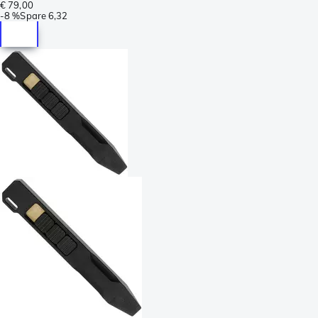
€ 79,00
-
8 %
Spare
6,32