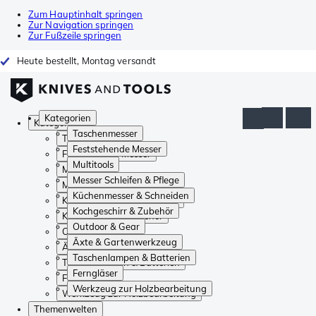
Zum Hauptinhalt springen
Zur Navigation springen
Zur Fußzeile springen
Heute bestellt, Montag versandt
Kategorien
Kategorien
Taschenmesser
Taschenmesser
Feststehende Messer
Feststehende Messer
Multitools
Multitools
Messer Schleifen & Pflege
Messer Schleifen & Pflege
Küchenmesser & Schneiden
Küchenmesser & Schneiden
Kochgeschirr & Zubehör
Kochgeschirr & Zubehör
Outdoor & Gear
Outdoor & Gear
Äxte & Gartenwerkzeug
Äxte & Gartenwerkzeug
Taschenlampen & Batterien
Taschenlampen & Batterien
Ferngläser
Ferngläser
Werkzeug zur Holzbearbeitung
Werkzeug zur Holzbearbeitung
Themenwelten