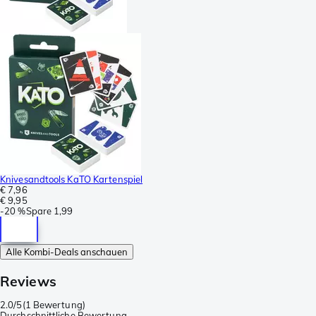
Knivesandtools KaTO Kartenspiel
€ 7,96
€ 9,95
-
20 %
Spare
1,99
Alle Kombi-Deals anschauen
Reviews
2.0/5
(
1 Bewertung
)
Durchschnittliche Bewertung