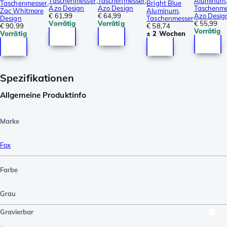
Taschenmesser,
Taschenmesser,
Aluminum
Taschenmesser,
Bright Blue
Azo Design
Azo Design
Taschenme
Zac Whitmore
Aluminum,
€ 61,99
€ 64,99
Azo Desig
Design
Taschenmesser
Vorrätig
Vorrätig
€ 55,99
€ 90,99
€ 58,74
Vorrätig
Vorrätig
± 2 Wochen
Spezifikationen
Allgemeine Produktinfo
Marke
Fox
Farbe
Grau
Gravierbar