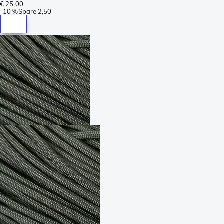
€ 25,00
-
10 %
Spare
2,50