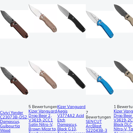
5 Bewertungen
Kizer Vanguard
1 Bewert
Kizer Vanguard
Aegis
Kizer Van
Civivi Yonder
7
Drop Bear 2,
V3774A2 Acid
Drop Bear 
C23073B-DS2,
Bewertungen
V3619-2CC1
Etch
V3619-2
Damascus,
SENCUT
Satin Nitro-V,
Damascus,
Black DLC
Guibourtia
ArcBlast
Brown Micarta,
Black G10,
Nitro-V, T
Wood
S22043B-3