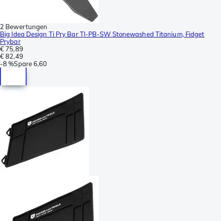
2 Bewertungen
Big Idea Design Ti Pry Bar TI-PB-SW Stonewashed Titanium, Fidget
Prybar
€ 75,89
€ 82,49
-
8 %
Spare
6,60