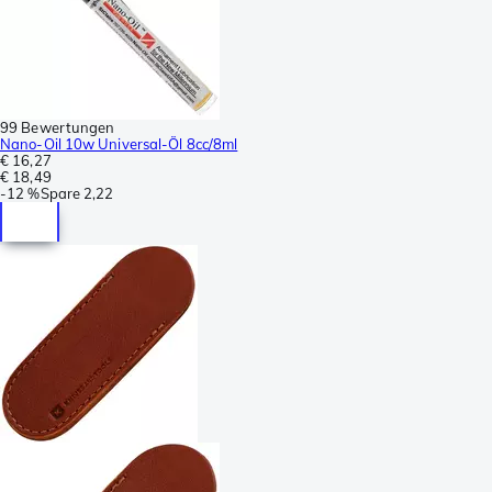
99 Bewertungen
Nano-Oil 10w Universal-Öl 8cc/8ml
€ 16,27
€ 18,49
-
12 %
Spare
2,22