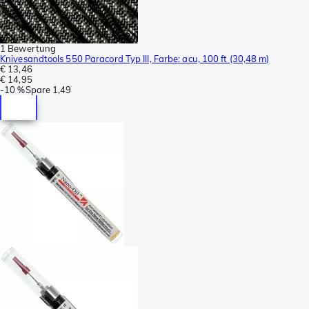
1 Bewertung
Knivesandtools 550 Paracord Typ III, Farbe: acu, 100 ft (30,48 m)
€ 13,46
€ 14,95
-
10 %
Spare
1,49