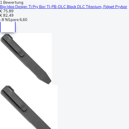
1 Bewertung
Big Idea Design Ti Pry Bar TI-PB-DLC Black DLC Titanium, Fidget Prybar
€ 75,89
€ 82,49
-
8 %
Spare
6,60