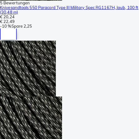
5 Bewertungen
Knivesandtools 550 Paracord Type III Military Spec RG1167H, laub, 100 ft
(30,48 m)
€ 20,24
€ 22,49
-
10 %
Spare
2,25