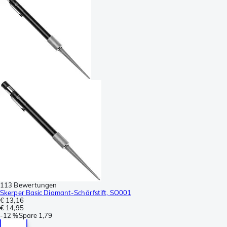
113 Bewertungen
Skerper Basic Diamant-Schärfstift, SO001
€ 13,16
€ 14,95
-
12 %
Spare
1,79