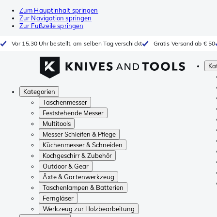
Zum Hauptinhalt springen
Zur Navigation springen
Zur Fußzeile springen
Vor 15.30 Uhr bestellt, am selben Tag verschickt
Gratis Versand ab € 50
Ka
Kategorien
Taschenmesser
Feststehende Messer
Multitools
Messer Schleifen & Pflege
Küchenmesser & Schneiden
Kochgeschirr & Zubehör
Outdoor & Gear
Äxte & Gartenwerkzeug
Taschenlampen & Batterien
Ferngläser
Werkzeug zur Holzbearbeitung