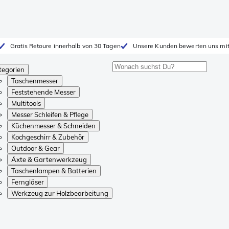
Gratis Retoure innerhalb von 30 Tagen
Unsere Kunden bewerten uns mit
tegorien
Taschenmesser
Feststehende Messer
Multitools
Messer Schleifen & Pflege
Küchenmesser & Schneiden
Kochgeschirr & Zubehör
Outdoor & Gear
Äxte & Gartenwerkzeug
Taschenlampen & Batterien
Ferngläser
Werkzeug zur Holzbearbeitung