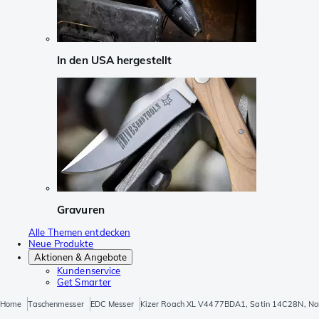
In den USA hergestellt
Gravuren
Alle Themen entdecken
Neue Produkte
Aktionen & Angebote
Kundenservice
Get Smarter
Home
Taschenmesser
EDC Messer
Kizer Roach XL V4477BDA1, Satin 14C28N, Nor