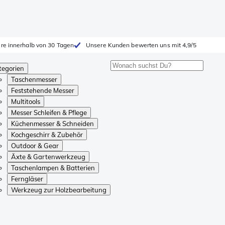
ure innerhalb von 30 Tagen
Unsere Kunden bewerten uns mit 4,9/5
tegorien
Taschenmesser
Feststehende Messer
Multitools
Messer Schleifen & Pflege
Küchenmesser & Schneiden
Kochgeschirr & Zubehör
Outdoor & Gear
Äxte & Gartenwerkzeug
Taschenlampen & Batterien
Ferngläser
Werkzeug zur Holzbearbeitung