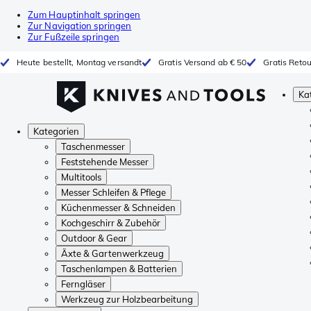
Zum Hauptinhalt springen
Zur Navigation springen
Zur Fußzeile springen
Heute bestellt, Montag versandt
Gratis Versand ab € 50
Gratis Reto
Ka
Kategorien
Taschenmesser
Feststehende Messer
Multitools
Messer Schleifen & Pflege
Küchenmesser & Schneiden
Kochgeschirr & Zubehör
Outdoor & Gear
Äxte & Gartenwerkzeug
Taschenlampen & Batterien
Ferngläser
Werkzeug zur Holzbearbeitung