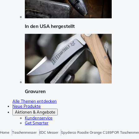
In den USA hergestellt
Gravuren
Alle Themen entdecken
Neue Produkte
Aktionen & Angebote
Kundenservice
Get Smarter
Home
Taschenmesser
EDC Messer
Spyderco Roadie Orange C189POR Taschenmes