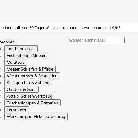
ure innerhalb von 30 Tagen
Unsere Kunden bewerten uns mit 4,9/5
tegorien
Taschenmesser
Feststehende Messer
Multitools
Messer Schleifen & Pflege
Küchenmesser & Schneiden
Kochgeschirr & Zubehör
Outdoor & Gear
Äxte & Gartenwerkzeug
Taschenlampen & Batterien
Ferngläser
Werkzeug zur Holzbearbeitung