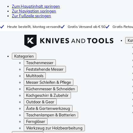
Zum Hauptinhalt springen
Zur Navigation springen
Zur Fußzeile springen
Heute bestellt, Montag versandt
Gratis Versand ab € 50
Gratis Reto
Ka
Kategorien
Taschenmesser
Feststehende Messer
Multitools
Messer Schleifen & Pflege
Küchenmesser & Schneiden
Kochgeschirr & Zubehör
Outdoor & Gear
Äxte & Gartenwerkzeug
Taschenlampen & Batterien
Ferngläser
Werkzeug zur Holzbearbeitung