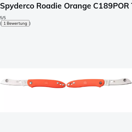
Spyderco Roadie Orange C189POR 
5/5
(
1 Bewertung
)