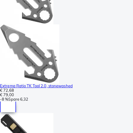
Extrema Ratio TK Tool 2.0, stonewashed
€ 72,68
€ 79,00
-
8 %
Spare
6,32