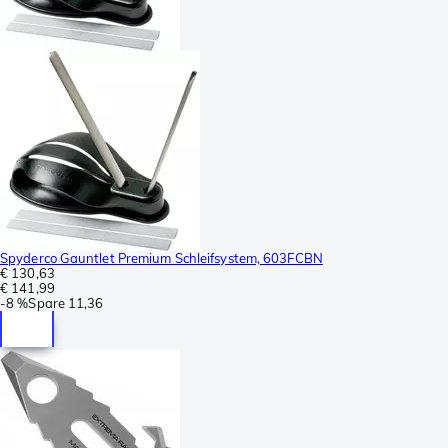
Spyderco Gauntlet Premium Schleifsystem, 603FCBN
€ 130,63
€ 141,99
-
8 %
Spare
11,36