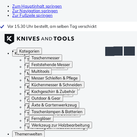
Zum Hauptinhalt springen
Zur Navigation springen
Zur Fußzeile springen
Vor 15.30 Uhr bestellt, am selben Tag verschickt
Kategorien
Kategorien
Taschenmesser
Taschenmesser
Feststehende Messer
Feststehende Messer
Multitools
Multitools
Messer Schleifen & Pflege
Messer Schleifen & Pflege
Küchenmesser & Schneiden
Küchenmesser & Schneiden
Kochgeschirr & Zubehör
Kochgeschirr & Zubehör
Outdoor & Gear
Outdoor & Gear
Äxte & Gartenwerkzeug
Äxte & Gartenwerkzeug
Taschenlampen & Batterien
Taschenlampen & Batterien
Ferngläser
Ferngläser
Werkzeug zur Holzbearbeitung
Werkzeug zur Holzbearbeitung
Themenwelten