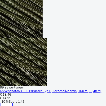
89 Bewertungen
Knivesandtools 550 Paracord Typ III, Farbe: olive drab, 100 ft (30,48 m)
€ 13,46
€ 14,95
-
10 %
Spare
1,49