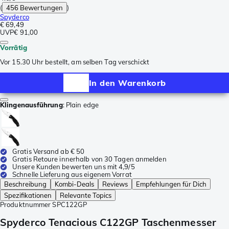
(
456 Bewertungen
)
Spyderco
€ 69,49
UVP
€ 91,00
Vorrätig
Vor 15.30 Uhr bestellt, am selben Tag verschickt
In den Warenkorb
Klingenausführung
:
Plain edge
Gratis Versand ab € 50
Gratis Retoure innerhalb von 30 Tagen anmelden
Unsere Kunden bewerten uns mit 4,9/5
Schnelle Lieferung aus eigenem Vorrat
Beschreibung
Kombi-Deals
Reviews
Empfehlungen für Dich
Spezifikationen
Relevante Topics
Produktnummer
SPC122GP
Spyderco Tenacious C122GP Taschenmesser