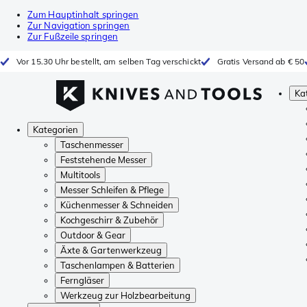
Zum Hauptinhalt springen
Zur Navigation springen
Zur Fußzeile springen
Vor 15.30 Uhr bestellt, am selben Tag verschickt
Gratis Versand ab € 50
Ka
Kategorien
Taschenmesser
Feststehende Messer
Multitools
Messer Schleifen & Pflege
Küchenmesser & Schneiden
Kochgeschirr & Zubehör
Outdoor & Gear
Äxte & Gartenwerkzeug
Taschenlampen & Batterien
Ferngläser
Werkzeug zur Holzbearbeitung