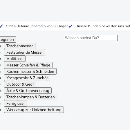
Gratis Retoure innerhalb von 30 Tagen
Unsere Kunden bewerten uns mit
tegorien
Taschenmesser
Feststehende Messer
Multitools
Messer Schleifen & Pflege
Küchenmesser & Schneiden
Kochgeschirr & Zubehör
Outdoor & Gear
Äxte & Gartenwerkzeug
Taschenlampen & Batterien
Ferngläser
Werkzeug zur Holzbearbeitung