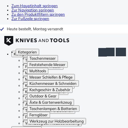
Zum Hauptinhalt springen
Zur Navigation springen
Zu den Produktfiltern springen
Zur Fußzeile springen
Heute bestellt, Montag versandt
Kategorien
Kategorien
Taschenmesser
Taschenmesser
Feststehende Messer
Feststehende Messer
Multitools
Multitools
Messer Schleifen & Pflege
Messer Schleifen & Pflege
Küchenmesser & Schneiden
Küchenmesser & Schneiden
Kochgeschirr & Zubehör
Kochgeschirr & Zubehör
Outdoor & Gear
Outdoor & Gear
Äxte & Gartenwerkzeug
Äxte & Gartenwerkzeug
Taschenlampen & Batterien
Taschenlampen & Batterien
Ferngläser
Ferngläser
Werkzeug zur Holzbearbeitung
Werkzeug zur Holzbearbeitung