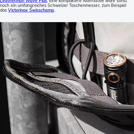
Leatherman Wave Plus
. Eine kompaktere Alternative wäre sonst
noch ein umfangreiches Schweizer Taschenmesser, zum Beispiel
das
Victorinox Swisschamp
.