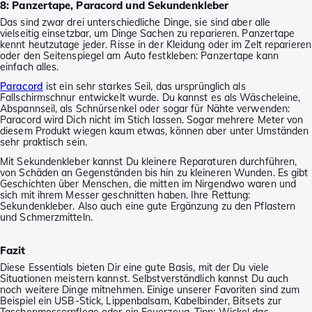
8: Panzertape, Paracord und Sekundenkleber
Das sind zwar drei unterschiedliche Dinge, sie sind aber alle
vielseitig einsetzbar, um Dinge Sachen zu reparieren. Panzertape
kennt heutzutage jeder. Risse in der Kleidung oder im Zelt reparieren
oder den Seitenspiegel am Auto festkleben: Panzertape kann
einfach alles.
Paracord
ist ein sehr starkes Seil, das ursprünglich als
Fallschirmschnur entwickelt wurde. Du kannst es als Wäscheleine,
Abspannseil, als Schnürsenkel oder sogar für Nähte verwenden:
Paracord wird Dich nicht im Stich lassen. Sogar mehrere Meter von
diesem Produkt wiegen kaum etwas, können aber unter Umständen
sehr praktisch sein.
Mit Sekundenkleber kannst Du kleinere Reparaturen durchführen,
von Schäden an Gegenständen bis hin zu kleineren Wunden. Es gibt
Geschichten über Menschen, die mitten im Nirgendwo waren und
sich mit ihrem Messer geschnitten haben. Ihre Rettung:
Sekundenkleber. Also auch eine gute Ergänzung zu den Pflastern
und Schmerzmitteln.
Fazit
Diese Essentials bieten Dir eine gute Basis, mit der Du viele
Situationen meistern kannst. Selbstverständlich kannst Du auch
noch weitere Dinge mitnehmen. Einige unserer Favoriten sind zum
Beispiel ein USB-Stick, Lippenbalsam, Kabelbinder, Bitsets zur