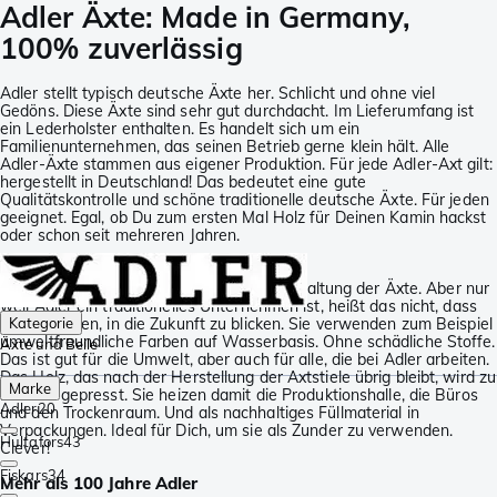
Adler Äxte: Made in Germany,
100% zuverlässig
Adler stellt typisch deutsche Äxte her. Schlicht und ohne viel
Gedöns. Diese Äxte sind sehr gut durchdacht. Im Lieferumfang ist
ein Lederholster enthalten. Es handelt sich um ein
Familienunternehmen, das seinen Betrieb gerne klein hält. Alle
Adler-Äxte stammen aus eigener Produktion. Für jede Adler-Axt gilt:
hergestellt in Deutschland! Das bedeutet eine gute
Qualitätskontrolle und schöne traditionelle deutsche Äxte. Für jeden
geeignet. Egal, ob Du zum ersten Mal Holz für Deinen Kamin hackst
oder schon seit mehreren Jahren.
Traditionell und umweltfreundlich
Die Tradition zeigt sich deutlich in der Gestaltung der Äxte. Aber nur
weil Adler ein traditionelles Unternehmen ist, heißt das nicht, dass
sie vergessen, in die Zukunft zu blicken. Sie verwenden zum Beispiel
Kategorie
umweltfreundliche Farben auf Wasserbasis. Ohne schädliche Stoffe.
Äxte und Beile
Das ist gut für die Umwelt, aber auch für alle, die bei Adler arbeiten.
Das Holz, das nach der Herstellung der Axtstiele übrig bleibt, wird zu
Marke
Briketts gepresst. Sie heizen damit die Produktionshalle, die Büros
Adler
20
und den Trockenraum. Und als nachhaltiges Füllmaterial in
Verpackungen. Ideal für Dich, um sie als Zunder zu verwenden.
Hultafors
43
Clever!
Fiskars
34
Mehr als 100 Jahre Adler