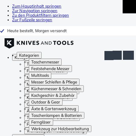
Zum Hauptinhalt springen
Zur Navigation springen
Zu den Produktfiltern springen
Zur Fußzeile springen
Heute bestellt, Morgen versandt
Kategorien
Kategorien
Taschenmesser
Taschenmesser
Feststehende Messer
Feststehende Messer
Multitools
Multitools
Messer Schleifen & Pflege
Messer Schleifen & Pflege
Küchenmesser & Schneiden
Küchenmesser & Schneiden
Kochgeschirr & Zubehör
Kochgeschirr & Zubehör
Outdoor & Gear
Outdoor & Gear
Äxte & Gartenwerkzeug
Äxte & Gartenwerkzeug
Taschenlampen & Batterien
Taschenlampen & Batterien
Ferngläser
Ferngläser
Werkzeug zur Holzbearbeitung
Werkzeug zur Holzbearbeitung