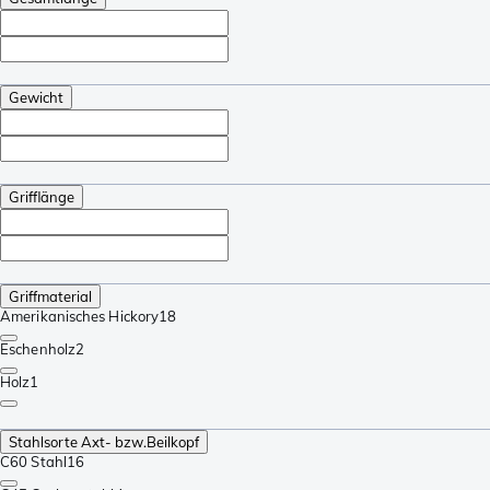
Gewicht
Grifflänge
Griffmaterial
Amerikanisches Hickory
18
Eschenholz
2
Holz
1
Stahlsorte Axt- bzw.Beilkopf
C60 Stahl
16