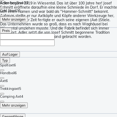
Gränsfors Bruk
33
Adler begann 1919 in Wiesental. Das ist über 100 Jahre her! Josef
Schmitt eröffnete daraufhin eine kleine Schmiede im Dorf. Er machte
Cold Steel
27
sich einen Namen und war bald als "Hammer-Schmitt" bekannt.
Anfangs stellte er nur Axtköpfe und Köpfe anderer Werkzeuge her,
Mehr anzeigen
aber nach einiger Zeit fertigte er auch seine eigenen (Axt-)Stiele.
Das Unternehmen wurde so groß, dass es nach Waghäusel bei
Wiesental umziehen musste. Und die Fabrik befindet sich immer
Preis
noch dort. Adler setzt die von Josef Schmitt begonnene Tradition
fort. Sie ist auf den neuesten Stand gebracht worden.
Auf Lager
Typ
Spaltaxt
6
Handbeil
6
Axt
6
Trekkingaxt
5
Camping Axt
4
Mehr anzeigen
Gesamtlänge