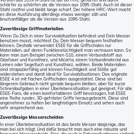
Version aus S35VN-Stahl ist auf 60 HRC gehärtet und damit
schärfer zu schärfen als die Version aus 1095-Stahl. Auch ist dieser
Stahl rostfrei und bleibt lange scharf. Der höhere HRC-Wert macht
es diese Ausführung allerdings etwas weniger zäh und
bruchanfälliger als die Version aus 1095-Stahl.
Zuverlässige Griffmaterialien
Wenn Du Dich in einer Survivalsituation befindest und Dein Messer
benutzen musst, möchtest Du, Dein Messer bequem festhalten
können. Deshalb verwendet ESEE für die Griffschalen nur
Materialien, auf deren Funktionstüchtigkeit man vertrauen kann. So
kann man zum Beispiel zwischen G10, einem Verbundstoff aus
Glasfaser und Kunstharz, und Micarta, einem Verbundmaterial aus
Leinen oder Segeltuch und Kunstharz, wählen. Beide Materialien
sind strapazierfähig und können Feuchtigkeit und Stöße gut
widerstehen und damit ideal für Survivalsituationen. Das originale
ESEE 4 ist mit flachen Griffschalen ausgestattet. Diese sind bei
längerem Gebrauch nicht gerade bequem bleiben, aber für kurze
Schneidaufgaben in einer Überlebenssituation gut geeignet. Für alle
ESEE-Fans, die einen komfortableren Griff bevorzugen, hat ESEE
eine Reihe runder, 3D-gefräster Griffe herausgebracht. Diese sind
angenehmer zu halten bei langfristigem Einsatz und sehen auch
sehr ansprechend aus.
Zuverlässige Messerscheiden
In einer Überlebenssituation ist das beste Messer dasjenige, das
man bei sich trägt. Und dafür braucht man auch eine robuste und