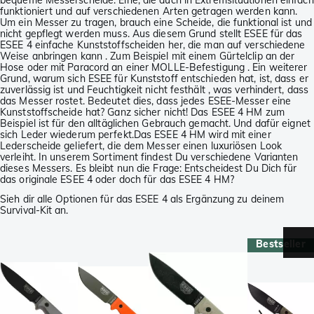
bequeme Messerscheide. Eine, die auch in Extremsituationen einfach
funktioniert und auf verschiedenen Arten getragen werden kann.
Um ein Messer zu tragen, brauch eine Scheide, die funktional ist und
nicht gepflegt werden muss. Aus diesem Grund stellt ESEE für das
ESEE 4 einfache Kunststoffscheiden her, die man auf verschiedene
Weise anbringen kann . Zum Beispiel mit einem Gürtelclip an der
Hose oder mit Paracord an einer MOLLE-Befestigung . Ein weiterer
Grund, warum sich ESEE für Kunststoff entschieden hat, ist, dass er
zuverlässig ist und Feuchtigkeit nicht festhält , was verhindert, dass
das Messer rostet. Bedeutet dies, dass jedes ESEE-Messer eine
Kunststoffscheide hat? Ganz sicher nicht! Das ESEE 4 HM zum
Beispiel ist für den alltäglichen Gebrauch gemacht. Und dafür eignet
sich Leder wiederum perfekt.Das ESEE 4 HM wird mit einer
Lederscheide geliefert, die dem Messer einen luxuriösen Look
verleiht. In unserem Sortiment findest Du verschiedene Varianten
dieses Messers. Es bleibt nun die Frage: Entscheidest Du Dich für
das originale ESEE 4 oder doch für das ESEE 4 HM?
Sieh dir alle Optionen für das ESEE 4 als Ergänzung zu deinem
Survival-Kit an.
Bestseller