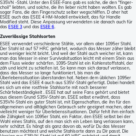
S35VN -Stahl. Unter den ESEE-Fans gab es solche, die den "finger-
choil" liebten, und solche, die ihn lieber nicht haben wollten. Es gab
sogar Fans, die den Fingerschutz selber wegschliffen. D aher hat
ESEE auch das ESEE 4 HM-Modell entwickelt, das für Handle
Modified steht. Diese Anpassung verwendeten sie danach auch für
das
ESEE 3
und das
ESEE 6
.
Zuverlässige Stahlsorten
ESEE verwendet verschiedene Stähle, vor allem aber 1095er Stahl.
Der Stahl ist auf 57 HRC gehärtet, wodurch das Messer zäher bleibt
und weniger leicht bricht. Und weil der Stahl auch weicher ist, kann
man das Messer in einer Survivalsituation leicht mit einem Stein aus
dem Fluss wieder schärfen. 1095-Stahl ist ein Kohlenstoffstahl, der
zäh und leicht zu schleifen ist. So kann man sich darauf verlassen,
dass das Messer so lange funktioniert, bis man die
Überlebenssituation überstanden hat. Neben dem üblichen 1095er
Stahl wird das ESEE 4 auch aus S35V-Stahl gefertigt. Dabei handelt
es sich um eine rostfreie Stahlsorte mit noch besserer
Schärfebeständigkeit . ESEE hat auf seine Fans gehört und bietet
aus diesem Grund S35V-Stahl an. ESEE selbst erwähnt, dass
S35VN-Stahl ein guter Stahl ist, mit Eigenschaften, die ihn für den
allgemeinen und alltäglichen Gebrauch sehr geeignet machen, aber
vielleicht weniger für Überlebenssituationen. Dafür fehlt ihm einfach
die Zähigkeit von 1095er Stahl, ein Faktor, den ESEE selbst bei der
Wahl eines Stahls, auf den man sich ein Leben lang verlassen kann,
sehr schätzt. Es hängt als ganz davon ab, wofür Du das Messer
benutzen möchtest und welche Stahlsorte dann zu Dir passt. Die