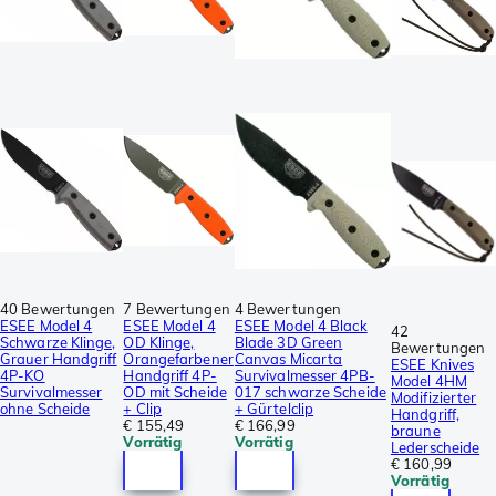
40 Bewertungen
7 Bewertungen
4 Bewertungen
ESEE Model 4
ESEE Model 4
ESEE Model 4 Black
42
Schwarze Klinge,
OD Klinge,
Blade 3D Green
Bewertungen
Grauer Handgriff
Orangefarbener
Canvas Micarta
ESEE Knives
4P-KO
Handgriff 4P-
Survivalmesser 4PB-
Model 4HM
Survivalmesser
OD mit Scheide
017 schwarze Scheide
Modifizierter
ohne Scheide
+ Clip
+ Gürtelclip
Handgriff,
€ 155,49
€ 166,99
braune
Vorrätig
Vorrätig
Lederscheide
€ 160,99
Vorrätig