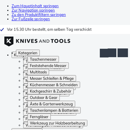
Zum Hauptinhalt springen
Zur Navigation springen
Zu den Produktfiltern springen
Zur Fußzeile springen
Vor 15.30 Uhr bestellt, am selben Tag verschickt
Kategorien
Kategorien
Taschenmesser
Taschenmesser
Feststehende Messer
Feststehende Messer
Multitools
Multitools
Messer Schleifen & Pflege
Messer Schleifen & Pflege
Küchenmesser & Schneiden
Küchenmesser & Schneiden
Kochgeschirr & Zubehör
Kochgeschirr & Zubehör
Outdoor & Gear
Outdoor & Gear
Äxte & Gartenwerkzeug
Äxte & Gartenwerkzeug
Taschenlampen & Batterien
Taschenlampen & Batterien
Ferngläser
Ferngläser
Werkzeug zur Holzbearbeitung
Werkzeug zur Holzbearbeitung