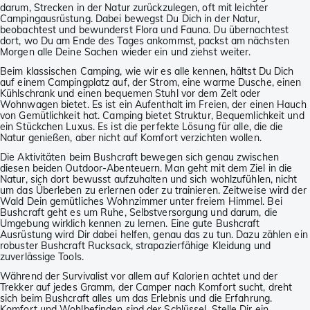
darum, Strecken in der Natur zurückzulegen, oft mit leichter
Campingausrüstung. Dabei bewegst Du Dich in der Natur,
beobachtest und bewunderst Flora und Fauna. Du übernachtest
dort, wo Du am Ende des Tages ankommst, packst am nächsten
Morgen alle Deine Sachen wieder ein und ziehst weiter.
Beim klassischen Camping, wie wir es alle kennen, hältst Du Dich
auf einem Campingplatz auf, der Strom, eine warme Dusche, einen
Kühlschrank und einen bequemen Stuhl vor dem Zelt oder
Wohnwagen bietet. Es ist ein Aufenthalt im Freien, der einen Hauch
von Gemütlichkeit hat. Camping bietet Struktur, Bequemlichkeit und
ein Stückchen Luxus. Es ist die perfekte Lösung für alle, die die
Natur genießen, aber nicht auf Komfort verzichten wollen.
Die Aktivitäten beim Bushcraft bewegen sich genau zwischen
diesen beiden Outdoor-Abenteuern. Man geht mit dem Ziel in die
Natur, sich dort bewusst aufzuhalten und sich wohlzufühlen, nicht
um das Überleben zu erlernen oder zu trainieren. Zeitweise wird der
Wald Dein gemütliches Wohnzimmer unter freiem Himmel. Bei
Bushcraft geht es um Ruhe, Selbstversorgung und darum, die
Umgebung wirklich kennen zu lernen. Eine gute Bushcraft
Ausrüstung wird Dir dabei helfen, genau das zu tun. Dazu zählen ein
robuster Bushcraft Rucksack, strapazierfähige Kleidung und
zuverlässige Tools.
Während der Survivalist vor allem auf Kalorien achtet und der
Trekker auf jedes Gramm, der Camper nach Komfort sucht, dreht
sich beim Bushcraft alles um das Erlebnis und die Erfahrung.
Komfort und Wohlbefinden sind der Schlüssel. Stelle Dir ein