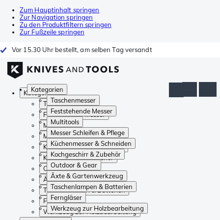
Zum Hauptinhalt springen
Zur Navigation springen
Zu den Produktfiltern springen
Zur Fußzeile springen
Vor 15.30 Uhr bestellt, am selben Tag versandt
Kategorien
Kategorien
Taschenmesser
Taschenmesser
Feststehende Messer
Feststehende Messer
Multitools
Multitools
Messer Schleifen & Pflege
Messer Schleifen & Pflege
Küchenmesser & Schneiden
Küchenmesser & Schneiden
Kochgeschirr & Zubehör
Kochgeschirr & Zubehör
Outdoor & Gear
Outdoor & Gear
Äxte & Gartenwerkzeug
Äxte & Gartenwerkzeug
Taschenlampen & Batterien
Taschenlampen & Batterien
Ferngläser
Ferngläser
Werkzeug zur Holzbearbeitung
Werkzeug zur Holzbearbeitung