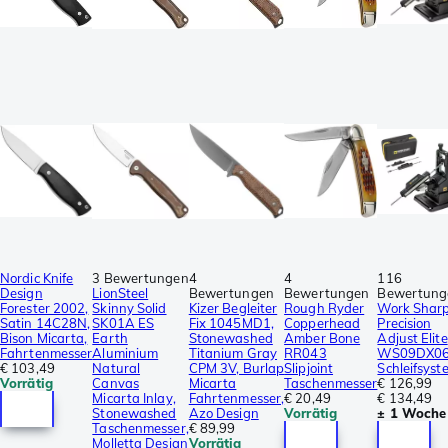
Nordic Knife
3 Bewertungen
4
4
116
Design
LionSteel
Bewertungen
Bewertungen
Bewertung
Forester 2002,
Skinny Solid
Kizer Begleiter
Rough Ryder
Work Shar
Satin 14C28N,
SK01A ES
Fix 1045MD1,
Copperhead
Precision
Bison Micarta,
Earth
Stonewashed
Amber Bone
Adjust Elite
Fahrtenmesser
Aluminium
Titanium Gray
RR043
WS09DX0
€ 103,49
Natural
CPM 3V, Burlap
Slipjoint
Schleifsyst
Vorrätig
Canvas
Micarta
Taschenmesser
€ 126,99
Micarta Inlay,
Fahrtenmesser,
€ 20,49
€ 134,49
Stonewashed
Azo Design
Vorrätig
± 1 Woche
Taschenmesser,
€ 89,99
Molletta Design
Vorrätig