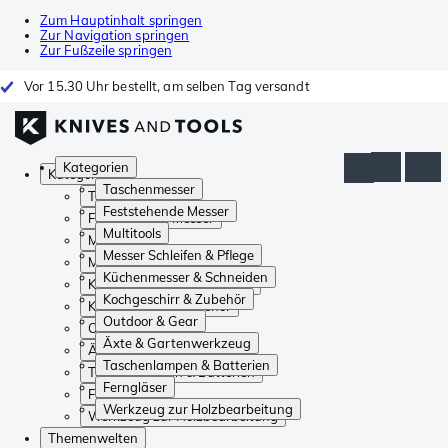
Zum Hauptinhalt springen
Zur Navigation springen
Zur Fußzeile springen
Vor 15.30 Uhr bestellt, am selben Tag versandt
Kategorien
Kategorien
Taschenmesser
Taschenmesser
Feststehende Messer
Feststehende Messer
Multitools
Multitools
Messer Schleifen & Pflege
Messer Schleifen & Pflege
Küchenmesser & Schneiden
Küchenmesser & Schneiden
Kochgeschirr & Zubehör
Kochgeschirr & Zubehör
Outdoor & Gear
Outdoor & Gear
Äxte & Gartenwerkzeug
Äxte & Gartenwerkzeug
Taschenlampen & Batterien
Taschenlampen & Batterien
Ferngläser
Ferngläser
Werkzeug zur Holzbearbeitung
Werkzeug zur Holzbearbeitung
Themenwelten