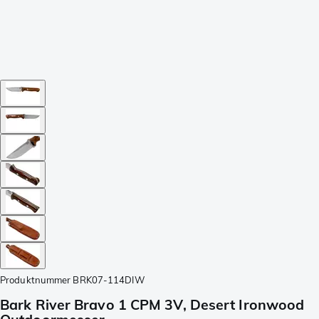
Produktnummer
BRK07-114DIW
Bark River Bravo 1 CPM 3V, Desert Ironwood