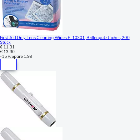
First Aid Only Lens Cleaning Wipes P-10301, Brillenputztücher, 200
Stück
€ 11,31
€ 13,30
-
15 %
Spare
1,99