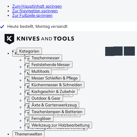
Zum Hauptinhalt springen
Zur Navigation springen
Zur Fußzeile springen
Heute bestellt, Montag versandt
Kategorien
Kategorien
Taschenmesser
Taschenmesser
Feststehende Messer
Feststehende Messer
Multitools
Multitools
Messer Schleifen & Pflege
Messer Schleifen & Pflege
Küchenmesser & Schneiden
Küchenmesser & Schneiden
Kochgeschirr & Zubehör
Kochgeschirr & Zubehör
Outdoor & Gear
Outdoor & Gear
Äxte & Gartenwerkzeug
Äxte & Gartenwerkzeug
Taschenlampen & Batterien
Taschenlampen & Batterien
Ferngläser
Ferngläser
Werkzeug zur Holzbearbeitung
Werkzeug zur Holzbearbeitung
Themenwelten