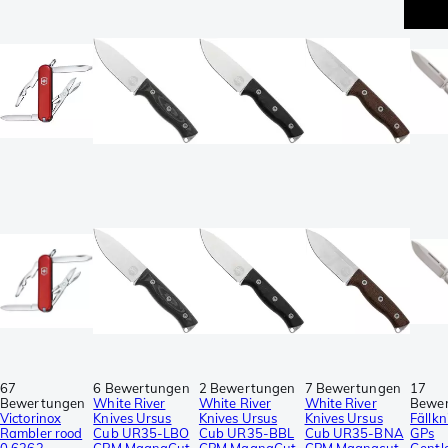
67
6 Bewertungen
2 Bewertungen
7 Bewertungen
17
Bewertungen
White River
White River
White River
Bewe
Victorinox
Knives Ursus
Knives Ursus
Knives Ursus
Fällkn
Rambler rood
Cub UR35-LBO
Cub UR35-BBL
Cub UR35-BNA
GPs