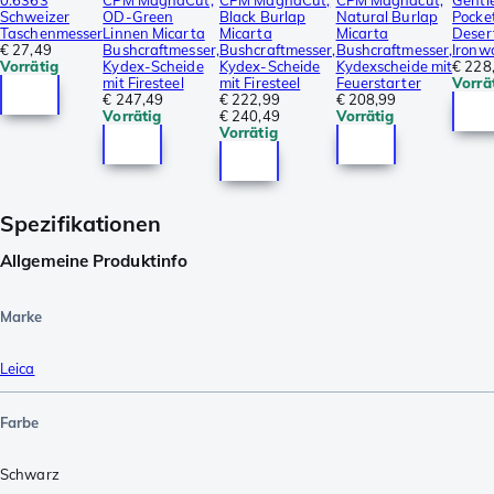
0.6363
CPM MagnaCut,
CPM MagnaCut,
CPM Magnacut,
Gentl
Schweizer
OD-Green
Black Burlap
Natural Burlap
Pocket
Taschenmesser
Linnen Micarta
Micarta
Micarta
Deser
€ 27,49
Bushcraftmesser,
Bushcraftmesser,
Bushcraftmesser,
Ironw
Vorrätig
Kydex-Scheide
Kydex-Scheide
Kydexscheide mit
€ 228
mit Firesteel
mit Firesteel
Feuerstarter
Vorrä
€ 247,49
€ 222,99
€ 208,99
Vorrätig
€ 240,49
Vorrätig
Vorrätig
Spezifikationen
Allgemeine Produktinfo
Marke
Leica
Farbe
Schwarz