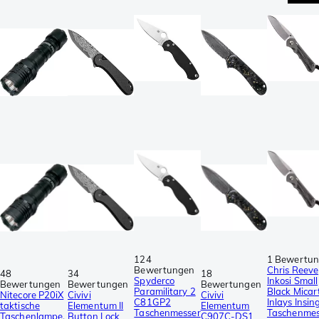
124
1 Bewertu
Bewertungen
Chris Reeve
48
34
18
Spyderco
Inkosi Small
Bewertungen
Bewertungen
Bewertungen
Paramilitary 2
Black Micar
Nitecore P20iX
Civivi
Civivi
C81GP2
Inlays Insin
taktische
Elementum II
Elementum
Taschenmesser
Taschenmes
Taschenlampe,
Button Lock
C907C-DS1