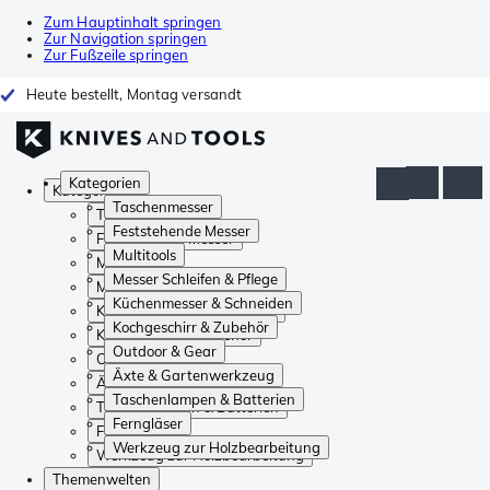
Zum Hauptinhalt springen
Zur Navigation springen
Zur Fußzeile springen
Heute bestellt, Montag versandt
Kategorien
Kategorien
Taschenmesser
Taschenmesser
Feststehende Messer
Feststehende Messer
Multitools
Multitools
Messer Schleifen & Pflege
Messer Schleifen & Pflege
Küchenmesser & Schneiden
Küchenmesser & Schneiden
Kochgeschirr & Zubehör
Kochgeschirr & Zubehör
Outdoor & Gear
Outdoor & Gear
Äxte & Gartenwerkzeug
Äxte & Gartenwerkzeug
Taschenlampen & Batterien
Taschenlampen & Batterien
Ferngläser
Ferngläser
Werkzeug zur Holzbearbeitung
Werkzeug zur Holzbearbeitung
Themenwelten