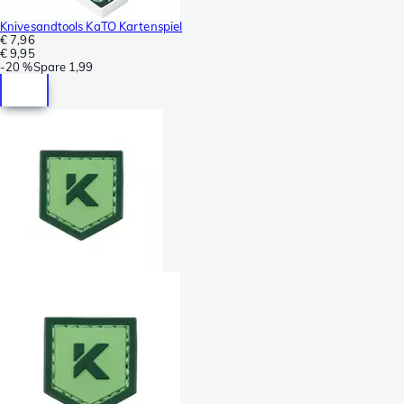
Knivesandtools KaTO Kartenspiel
€ 7,96
€ 9,95
-
20 %
Spare
1,99