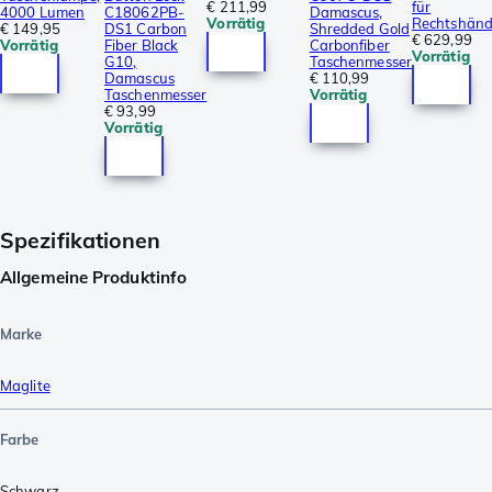
€ 211,99
für
4000 Lumen
C18062PB-
Damascus,
Vorrätig
Rechtshänd
€ 149,95
DS1 Carbon
Shredded Gold
€ 629,99
Vorrätig
Fiber Black
Carbonfiber
Vorrätig
G10,
Taschenmesser
Damascus
€ 110,99
Taschenmesser
Vorrätig
€ 93,99
Vorrätig
Spezifikationen
Allgemeine Produktinfo
Marke
Maglite
Farbe
Schwarz