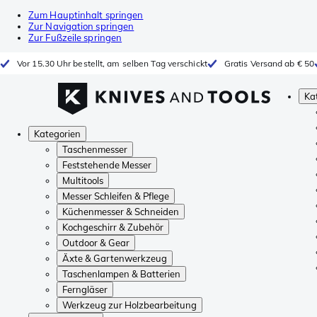
Zum Hauptinhalt springen
Zur Navigation springen
Zur Fußzeile springen
Vor 15.30 Uhr bestellt, am selben Tag verschickt
Gratis Versand ab € 50
Ka
Kategorien
Taschenmesser
Feststehende Messer
Multitools
Messer Schleifen & Pflege
Küchenmesser & Schneiden
Kochgeschirr & Zubehör
Outdoor & Gear
Äxte & Gartenwerkzeug
Taschenlampen & Batterien
Ferngläser
Werkzeug zur Holzbearbeitung