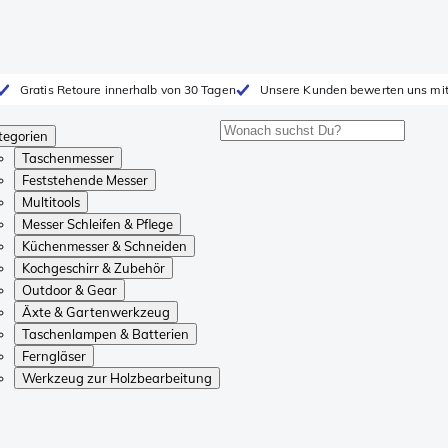
Gratis Retoure innerhalb von 30 Tagen
Unsere Kunden bewerten uns mit
tegorien
Taschenmesser
Feststehende Messer
Multitools
Messer Schleifen & Pflege
Küchenmesser & Schneiden
Kochgeschirr & Zubehör
Outdoor & Gear
Äxte & Gartenwerkzeug
Taschenlampen & Batterien
Ferngläser
Werkzeug zur Holzbearbeitung