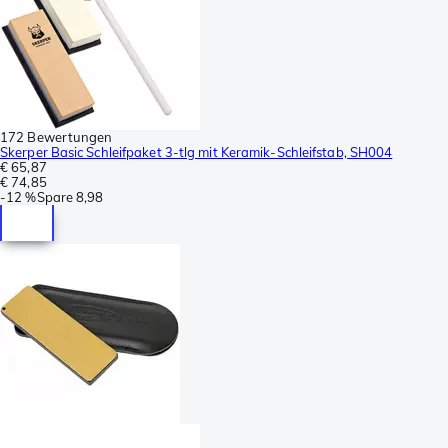
172 Bewertungen
Skerper Basic Schleifpaket 3-tlg mit Keramik-Schleifstab, SH004
€ 65,87
€ 74,85
-
12 %
Spare
8,98