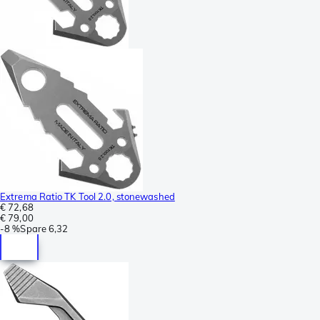
Extrema Ratio TK Tool 2.0, stonewashed
€ 72,68
€ 79,00
-
8 %
Spare
6,32