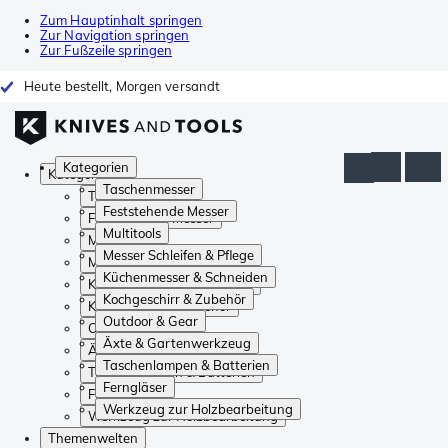
Zum Hauptinhalt springen
Zur Navigation springen
Zur Fußzeile springen
Heute bestellt, Morgen versandt
Kategorien
Kategorien
Taschenmesser
Taschenmesser
Feststehende Messer
Feststehende Messer
Multitools
Multitools
Messer Schleifen & Pflege
Messer Schleifen & Pflege
Küchenmesser & Schneiden
Küchenmesser & Schneiden
Kochgeschirr & Zubehör
Kochgeschirr & Zubehör
Outdoor & Gear
Outdoor & Gear
Äxte & Gartenwerkzeug
Äxte & Gartenwerkzeug
Taschenlampen & Batterien
Taschenlampen & Batterien
Ferngläser
Ferngläser
Werkzeug zur Holzbearbeitung
Werkzeug zur Holzbearbeitung
Themenwelten