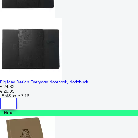
Big Idea Design Everyday Notebook, Notizbuch
€ 24,83
€ 26,99
-
8 %
Spare
2,16
Neu