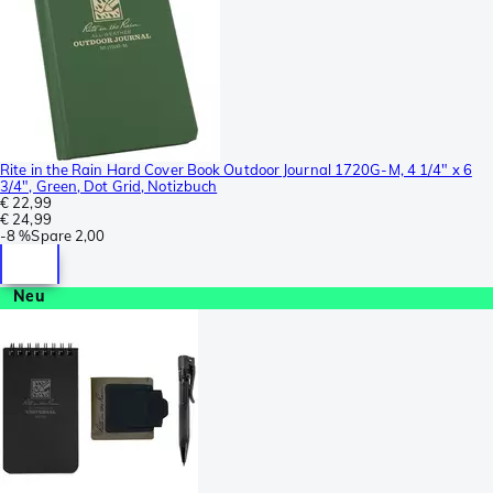
Rite in the Rain Hard Cover Book Outdoor Journal 1720G-M, 4 1/4" x 6
3/4", Green, Dot Grid, Notizbuch
€ 22,99
€ 24,99
-
8 %
Spare
2,00
Neu