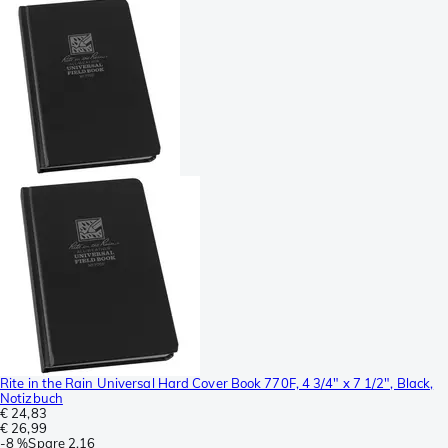
Rite in the Rain Universal Hard Cover Book 770F, 4 3/4" x 7 1/2", Black,
Notizbuch
€ 24,83
€ 26,99
-
8 %
Spare
2,16