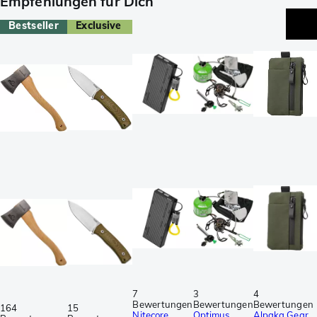
Empfehlungen für Dich
Bestseller
Exclusive
7
3
4
Bewertungen
Bewertungen
Bewertungen
164
15
Nitecore
Optimus
Alpaka Gear