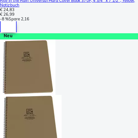
Rite in the Rain Universal Hard Cover Book 370F, 4 3/4" x 7 1/2", Yellow,
Notizbuch
€ 24,83
€ 26,99
-
8 %
Spare
2,16
Neu