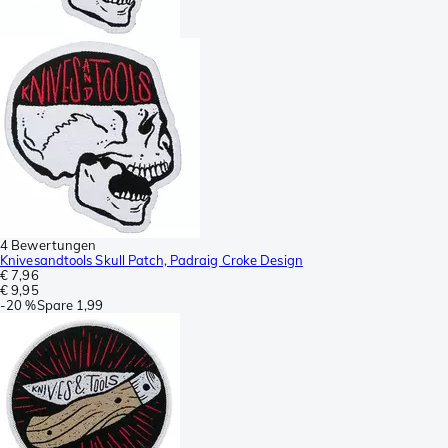
4 Bewertungen
Knivesandtools Skull Patch, Padraig Croke Design
€ 7,96
€ 9,95
-
20 %
Spare
1,99