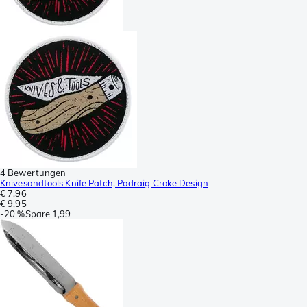
4 Bewertungen
Knivesandtools Knife Patch, Padraig Croke Design
€ 7,96
€ 9,95
-
20 %
Spare
1,99