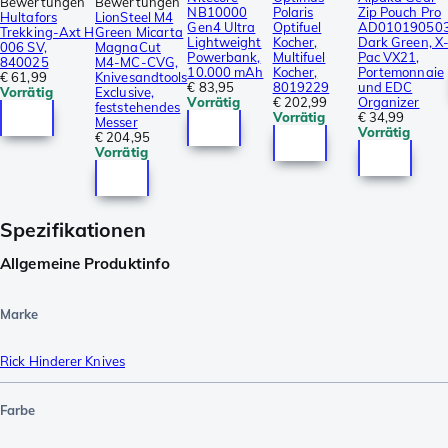
Bewertungen
Bewertungen
NB10000
Polaris
Zip Pouch Pro
Hultafors
LionSteel M4
Gen4 Ultra
Optifuel
AD01019050
Trekking-Axt H
Green Micarta
Lightweight
Kocher,
Dark Green, X
006 SV,
MagnaCut
Powerbank,
Multifuel
Pac VX21,
840025
M4-MC-CVG,
10.000 mAh
Kocher,
Portemonnaie
€ 61,99
Knivesandtools
€ 83,95
8019229
und EDC
Vorrätig
Exclusive,
Vorrätig
€ 202,99
Organizer
feststehendes
Vorrätig
€ 34,99
Messer
Vorrätig
€ 204,95
Vorrätig
Spezifikationen
Allgemeine Produktinfo
Marke
Rick Hinderer Knives
Farbe