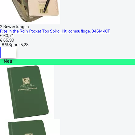
2 Bewertungen
Rite in the Rain Pocket Top Spiral Kit, camouflage, 946M-KIT
€ 60,71
€ 65,99
-
8 %
Spare
5,28
Neu