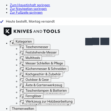
Zum Hauptinhalt springen
Zur Navigation springen
Zur Fußzeile springen
Heute bestellt, Montag versandt
Kategorien
Kategorien
Taschenmesser
Taschenmesser
Feststehende Messer
Feststehende Messer
Multitools
Multitools
Messer Schleifen & Pflege
Messer Schleifen & Pflege
Küchenmesser & Schneiden
Küchenmesser & Schneiden
Kochgeschirr & Zubehör
Kochgeschirr & Zubehör
Outdoor & Gear
Outdoor & Gear
Äxte & Gartenwerkzeug
Äxte & Gartenwerkzeug
Taschenlampen & Batterien
Taschenlampen & Batterien
Ferngläser
Ferngläser
Werkzeug zur Holzbearbeitung
Werkzeug zur Holzbearbeitung
Themenwelten