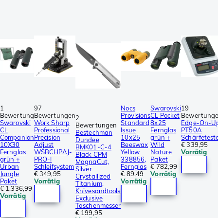
1
97
Nocs
Swarovski
19
Bewertung
Bewertungen
Provisions
CL Pocket
Bewertung
2
Swarovski
Work Sharp
Standard
8x25
Edge-On-U
Bewertungen
CL
Professional
Issue
Fernglas
PT50A
Bestechman
Companion
Precision
10x25
grün +
Schärfetest
Dundee
10X30
Adjust
Beeswax
Wild
€ 339,95
BMK01-C-4
Fernglas
WSBCHPAJ-
Yellow
Nature
Vorrätig
Black CPM
grün +
PRO-I
338856,
Paket
MagnaCut,
Urban
Schleifsystem
Fernglas
€ 782,99
Silver
Jungle
€ 349,95
€ 89,49
Vorrätig
Crystallized
Paket
Vorrätig
Vorrätig
Titanium,
€ 1.336,99
Knivesandtools
Vorrätig
Exclusive
Taschenmesser
€ 199,95