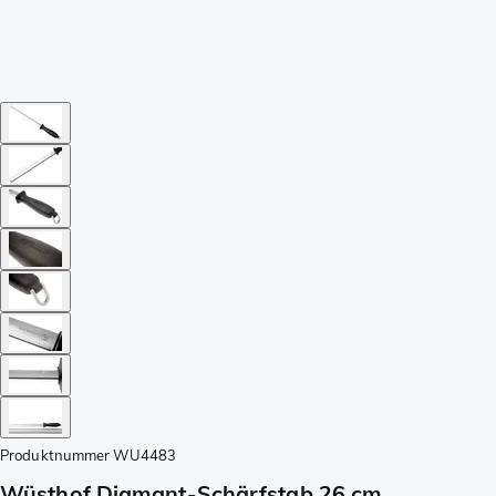
Produktnummer
WU4483
Wüsthof Diamant-Schärfstab 26 cm