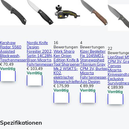
Kershaw
Nordic Knife
16
4
Radar 5560
Design
Bewertungen
Bewertungen
22
Assisted
Forester 2002,
Work Sharp
Kizer Begleiter
Bewertung
Blackwash,
Satin 14C28N,
Ken Onion
Fix 1045MD1,
LionSteel M
Taschenmesser
Bison Micarta,
Edition Knife &
Stonewashed
CPM 3V, Gr
€ 70,49
Fahrtenmesser
Tool Sharpener
Titanium Gray
Canvas
Vorrätig
€ 103,49
Mk.2 WSKTS-
CPM 3V, Burlap
Micarta,
Vorrätig
KO2,
Micarta
Knivesandto
elektrischer
Fahrtenmesser,
Exclusive
Messerschleifer
Azo Design
Survivalmes
€ 175,99
€ 89,99
€ 189,99
Vorrätig
Vorrätig
Vorrätig
Spezifikationen