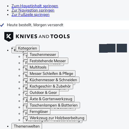
Zum Hauptinhalt springen
Zur Navigation springen
Zur Fußzeile springen
Heute bestellt, Morgen versandt
Kategorien
Kategorien
Taschenmesser
Taschenmesser
Feststehende Messer
Feststehende Messer
Multitools
Multitools
Messer Schleifen & Pflege
Messer Schleifen & Pflege
Küchenmesser & Schneiden
Küchenmesser & Schneiden
Kochgeschirr & Zubehör
Kochgeschirr & Zubehör
Outdoor & Gear
Outdoor & Gear
Äxte & Gartenwerkzeug
Äxte & Gartenwerkzeug
Taschenlampen & Batterien
Taschenlampen & Batterien
Ferngläser
Ferngläser
Werkzeug zur Holzbearbeitung
Werkzeug zur Holzbearbeitung
Themenwelten