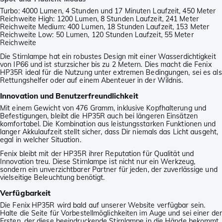
Turbo: 4000 Lumen, 4 Stunden und 17 Minuten Laufzeit, 450 Meter
Reichweite High: 1200 Lumen, 8 Stunden Laufzeit, 241 Meter
Reichweite Medium: 400 Lumen, 18 Stunden Laufzeit, 153 Meter
Reichweite Low: 50 Lumen, 120 Stunden Laufzeit, 55 Meter
Reichweite
Die Stirnlampe hat ein robustes Design mit einer Wasserdichtigkeit
von IP66 und ist sturzsicher bis zu 2 Metern. Dies macht die Fenix
HP35R ideal für die Nutzung unter extremen Bedingungen, sei es als
Rettungshelfer oder auf einem Abenteuer in der Wildnis.
Innovation und Benutzerfreundlichkeit
Mit einem Gewicht von 476 Gramm, inklusive Kopfhalterung und
Befestigungen, bleibt die HP35R auch bei längeren Einsätzen
komfortabel. Die Kombination aus leistungsstarken Funktionen und
langer Akkulaufzeit stellt sicher, dass Dir niemals das Licht ausgeht,
egal in welcher Situation.
Fenix bleibt mit der HP35R ihrer Reputation für Qualität und
Innovation treu. Diese Stirnlampe ist nicht nur ein Werkzeug,
sondern ein unverzichtbarer Partner für jeden, der zuverlässige und
vielseitige Beleuchtung benötigt.
Verfügbarkeit
Die Fenix HP35R wird bald auf unserer Website verfügbar sein.
Halte die Seite für Vorbestellmöglichkeiten im Auge und sei einer der
Ersten, der diese beeindruckende Stirnlampe in die Hände bekommt.