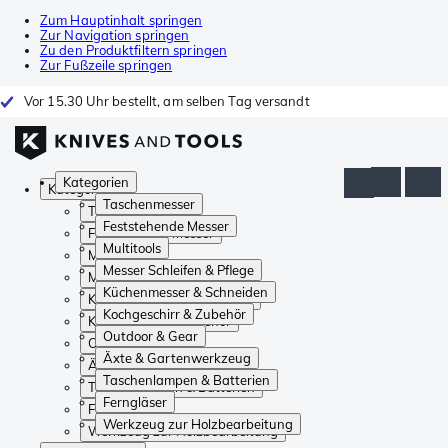
Zum Hauptinhalt springen
Zur Navigation springen
Zu den Produktfiltern springen
Zur Fußzeile springen
Vor 15.30 Uhr bestellt, am selben Tag versandt
Kategorien
Kategorien
Taschenmesser
Taschenmesser
Feststehende Messer
Feststehende Messer
Multitools
Multitools
Messer Schleifen & Pflege
Messer Schleifen & Pflege
Küchenmesser & Schneiden
Küchenmesser & Schneiden
Kochgeschirr & Zubehör
Kochgeschirr & Zubehör
Outdoor & Gear
Outdoor & Gear
Äxte & Gartenwerkzeug
Äxte & Gartenwerkzeug
Taschenlampen & Batterien
Taschenlampen & Batterien
Ferngläser
Ferngläser
Werkzeug zur Holzbearbeitung
Werkzeug zur Holzbearbeitung