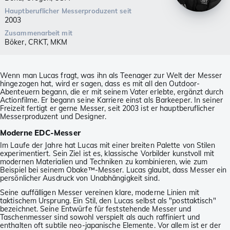
Hauptberuflicher Messerproduzent seit
2003
Zusammenarbeit mit
Böker, CRKT, MKM
Wenn man Lucas fragt, was ihn als Teenager zur Welt der Messer
hingezogen hat, wird er sagen, dass es mit all den Outdoor-
Abenteuern begann, die er mit seinem Vater erlebte, ergänzt durch
Actionfilme. Er begann seine Karriere einst als Barkeeper. In seiner
Freizeit fertigt er gerne Messer, seit 2003 ist er hauptberuflicher
Messerproduzent und Designer.
Moderne EDC-Messer
Im Laufe der Jahre hat Lucas mit einer breiten Palette von Stilen
experimentiert. Sein Ziel ist es, klassische Vorbilder kunstvoll mit
modernen Materialien und Techniken zu kombinieren, wie zum
Beispiel bei seinem Obake™-Messer. Lucas glaubt, dass Messer ein
persönlicher Ausdruck von Unabhängigkeit sind.
Seine auffälligen Messer vereinen klare, moderne Linien mit
taktischem Ursprung. Ein Stil, den Lucas selbst als "posttaktisch"
bezeichnet. Seine Entwürfe für feststehende Messer und
Taschenmesser sind sowohl verspielt als auch raffiniert und
enthalten oft subtile neo-japanische Elemente. Vor allem ist er der