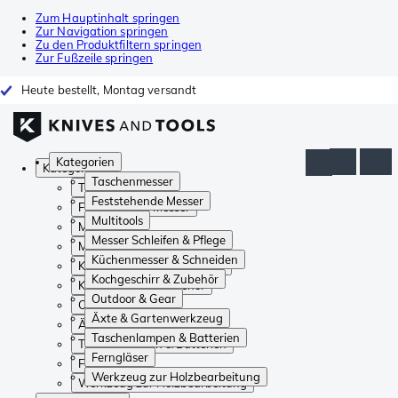
Zum Hauptinhalt springen
Zur Navigation springen
Zu den Produktfiltern springen
Zur Fußzeile springen
Heute bestellt, Montag versandt
Kategorien
Kategorien
Taschenmesser
Taschenmesser
Feststehende Messer
Feststehende Messer
Multitools
Multitools
Messer Schleifen & Pflege
Messer Schleifen & Pflege
Küchenmesser & Schneiden
Küchenmesser & Schneiden
Kochgeschirr & Zubehör
Kochgeschirr & Zubehör
Outdoor & Gear
Outdoor & Gear
Äxte & Gartenwerkzeug
Äxte & Gartenwerkzeug
Taschenlampen & Batterien
Taschenlampen & Batterien
Ferngläser
Ferngläser
Werkzeug zur Holzbearbeitung
Werkzeug zur Holzbearbeitung