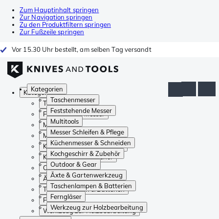
Zum Hauptinhalt springen
Zur Navigation springen
Zu den Produktfiltern springen
Zur Fußzeile springen
Vor 15.30 Uhr bestellt, am selben Tag versandt
Kategorien
Kategorien
Taschenmesser
Taschenmesser
Feststehende Messer
Feststehende Messer
Multitools
Multitools
Messer Schleifen & Pflege
Messer Schleifen & Pflege
Küchenmesser & Schneiden
Küchenmesser & Schneiden
Kochgeschirr & Zubehör
Kochgeschirr & Zubehör
Outdoor & Gear
Outdoor & Gear
Äxte & Gartenwerkzeug
Äxte & Gartenwerkzeug
Taschenlampen & Batterien
Taschenlampen & Batterien
Ferngläser
Ferngläser
Werkzeug zur Holzbearbeitung
Werkzeug zur Holzbearbeitung