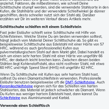
anziehst. Faktoren, die mitbestimmen, wie schnell Deine
Schlittschuhe stumpf werden, sind die verwendete Stahlsorte in den
Kufen, die Stahlhärte und der verwendete Schleifwinkel (je dünner
geschliffen, desto schneller nutzt sich der Stahl ab). Darüber
erzählen wir Dir im weiteren Verlauf dieses Artikels mehr.
Schlittschuhe schleifen mit einem Schleifstein
Fast jeder Eisläufer schleift seine Schlittschuhe mit Hilfe von
Schleifsteinen. Welche Steine Du am besten verwenden solltest,
hängt jedoch vom Material Deiner Schlittschuhe ab. So gibt es
beispielsweise Schlittschuhe aus Edelstahl mit einer Härte von 57
HRC, während es auch (professionelle) Kufen aus
pulvermetallurgischem Stahl auf dem Markt gibt. Dabei handelt es
sich um einen sehr harten Stahl mit einer Härte von ungefähr 66
HRC, der dadurch leicht brechen kann. Zwischen diesen beiden
Stählen liegt Kohlenstoffstahl, also nicht rostfreier Stahl, mit etwa
60 HRC und High Speed Steel (HHS) mit ungefähr 62 HRC.
Wenn Du Schlittschuhe mit Kufen aus sehr hartem Stahl hast,
solltest Du einen Diamantschleifstein verwenden. Professionelle
Eisläufer benutzen beispielsweise oft die
DMT-Schleifsteine
. Auch
Keramikschleifsteine
eignen sich für das Schleifen von harten
Stahlsorten, das Material ist jedoch schwächer als Diamant. Wenn
Du Kufen aus weniger hartem Edelstahl hast, dann kannst Du
Schleifsteine
aus Aluminiumoxid und Karbid.
Verwende einen Schleiftisch