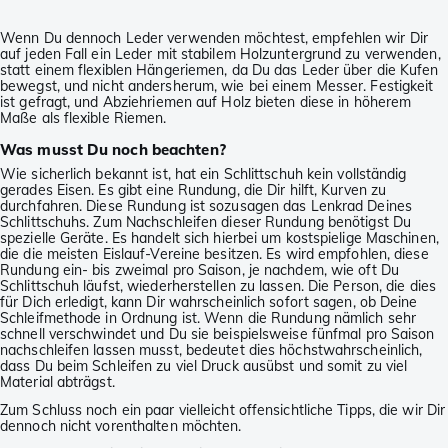
Wenn Du dennoch Leder verwenden möchtest, empfehlen wir Dir
auf jeden Fall ein Leder mit stabilem Holzuntergrund zu verwenden,
statt einem flexiblen Hängeriemen, da Du das Leder über die Kufen
bewegst, und nicht andersherum, wie bei einem Messer. Festigkeit
ist gefragt, und Abziehriemen auf Holz bieten diese in höherem
Maße als flexible Riemen.
Was musst Du noch beachten?
Wie sicherlich bekannt ist, hat ein Schlittschuh kein vollständig
gerades Eisen. Es gibt eine Rundung, die Dir hilft, Kurven zu
durchfahren. Diese Rundung ist sozusagen das Lenkrad Deines
Schlittschuhs. Zum Nachschleifen dieser Rundung benötigst Du
spezielle Geräte. Es handelt sich hierbei um kostspielige Maschinen,
die die meisten Eislauf-Vereine besitzen. Es wird empfohlen, diese
Rundung ein- bis zweimal pro Saison, je nachdem, wie oft Du
Schlittschuh läufst, wiederherstellen zu lassen. Die Person, die dies
für Dich erledigt, kann Dir wahrscheinlich sofort sagen, ob Deine
Schleifmethode in Ordnung ist. Wenn die Rundung nämlich sehr
schnell verschwindet und Du sie beispielsweise fünfmal pro Saison
nachschleifen lassen musst, bedeutet dies höchstwahrscheinlich,
dass Du beim Schleifen zu viel Druck ausübst und somit zu viel
Material abträgst.
Zum Schluss noch ein paar vielleicht offensichtliche Tipps, die wir Dir
dennoch nicht vorenthalten möchten.