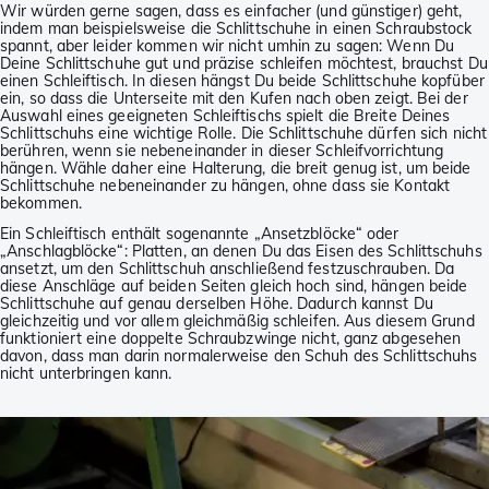
Wir würden gerne sagen, dass es einfacher (und günstiger) geht,
indem man beispielsweise die Schlittschuhe in einen Schraubstock
spannt, aber leider kommen wir nicht umhin zu sagen: Wenn Du
Deine Schlittschuhe gut und präzise schleifen möchtest, brauchst Du
einen Schleiftisch. In diesen hängst Du beide Schlittschuhe kopfüber
ein, so dass die Unterseite mit den Kufen nach oben zeigt. Bei der
Auswahl eines geeigneten Schleiftischs spielt die Breite Deines
Schlittschuhs eine wichtige Rolle. Die Schlittschuhe dürfen sich nicht
berühren, wenn sie nebeneinander in dieser Schleifvorrichtung
hängen. Wähle daher eine Halterung, die breit genug ist, um beide
Schlittschuhe nebeneinander zu hängen, ohne dass sie Kontakt
bekommen.
Ein Schleiftisch enthält sogenannte „Ansetzblöcke“ oder
„Anschlagblöcke“: Platten, an denen Du das Eisen des Schlittschuhs
ansetzt, um den Schlittschuh anschließend festzuschrauben. Da
diese Anschläge auf beiden Seiten gleich hoch sind, hängen beide
Schlittschuhe auf genau derselben Höhe. Dadurch kannst Du
gleichzeitig und vor allem gleichmäßig schleifen. Aus diesem Grund
funktioniert eine doppelte Schraubzwinge nicht, ganz abgesehen
davon, dass man darin normalerweise den Schuh des Schlittschuhs
nicht unterbringen kann.