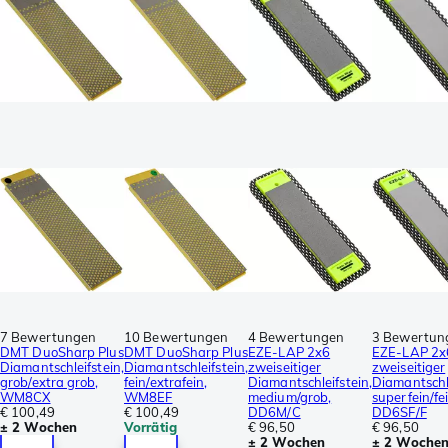
7 Bewertungen
10 Bewertungen
4 Bewertungen
3 Bewertun
DMT DuoSharp Plus
DMT DuoSharp Plus
EZE-LAP 2x6
EZE-LAP 2x
Diamantschleifstein,
Diamantschleifstein,
zweiseitiger
zweiseitiger
grob/extra grob,
fein/extrafein,
Diamantschleifstein,
Diamantschle
WM8CX
WM8EF
medium/grob,
superfein/fei
€ 100,49
€ 100,49
DD6M/C
DD6SF/F
± 2 Wochen
Vorrätig
€ 96,50
€ 96,50
± 2 Wochen
± 2 Woche