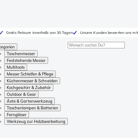
Gratis Retoure innerhalb von 30 Tagen
Unsere Kunden bewerten uns mit
tegorien
Taschenmesser
Feststehende Messer
Multitools
Messer Schleifen & Pflege
Küchenmesser & Schneiden
Kochgeschirr & Zubehör
Outdoor & Gear
Äxte & Gartenwerkzeug
Taschenlampen & Batterien
Ferngläser
Werkzeug zur Holzbearbeitung