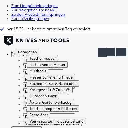
Zum Hauptinhalt springen
Zur Navigation springen
Zu den Produktfiltern springen
Zur Fußzeile springen
Vor 15.30 Uhr bestellt, am selben Tag verschickt
Kategorien
Kategorien
Taschenmesser
Taschenmesser
Feststehende Messer
Feststehende Messer
Multitools
Multitools
Messer Schleifen & Pflege
Messer Schleifen & Pflege
Küchenmesser & Schneiden
Küchenmesser & Schneiden
Kochgeschirr & Zubehör
Kochgeschirr & Zubehör
Outdoor & Gear
Outdoor & Gear
Äxte & Gartenwerkzeug
Äxte & Gartenwerkzeug
Taschenlampen & Batterien
Taschenlampen & Batterien
Ferngläser
Ferngläser
Werkzeug zur Holzbearbeitung
Werkzeug zur Holzbearbeitung