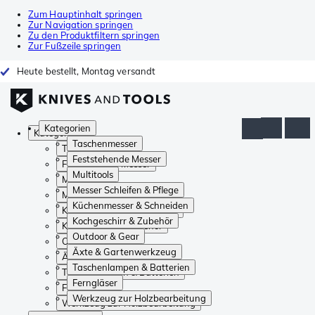
Zum Hauptinhalt springen
Zur Navigation springen
Zu den Produktfiltern springen
Zur Fußzeile springen
Heute bestellt, Montag versandt
Kategorien
Kategorien
Taschenmesser
Taschenmesser
Feststehende Messer
Feststehende Messer
Multitools
Multitools
Messer Schleifen & Pflege
Messer Schleifen & Pflege
Küchenmesser & Schneiden
Küchenmesser & Schneiden
Kochgeschirr & Zubehör
Kochgeschirr & Zubehör
Outdoor & Gear
Outdoor & Gear
Äxte & Gartenwerkzeug
Äxte & Gartenwerkzeug
Taschenlampen & Batterien
Taschenlampen & Batterien
Ferngläser
Ferngläser
Werkzeug zur Holzbearbeitung
Werkzeug zur Holzbearbeitung