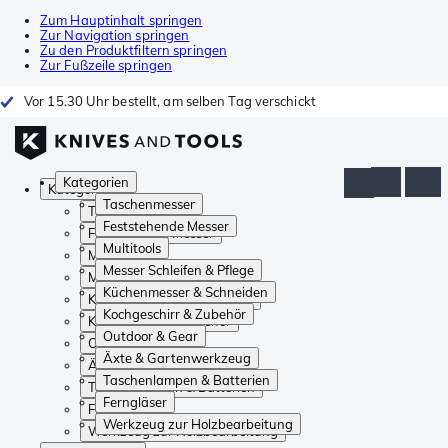
Zum Hauptinhalt springen
Zur Navigation springen
Zu den Produktfiltern springen
Zur Fußzeile springen
Vor 15.30 Uhr bestellt, am selben Tag verschickt
Kategorien
Kategorien
Taschenmesser
Taschenmesser
Feststehende Messer
Feststehende Messer
Multitools
Multitools
Messer Schleifen & Pflege
Messer Schleifen & Pflege
Küchenmesser & Schneiden
Küchenmesser & Schneiden
Kochgeschirr & Zubehör
Kochgeschirr & Zubehör
Outdoor & Gear
Outdoor & Gear
Äxte & Gartenwerkzeug
Äxte & Gartenwerkzeug
Taschenlampen & Batterien
Taschenlampen & Batterien
Ferngläser
Ferngläser
Werkzeug zur Holzbearbeitung
Werkzeug zur Holzbearbeitung