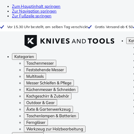
Zum Hauptinhalt springen
Zur Navigation springen
Zur Fußzeile springen
Vor 15.30 Uhr bestellt, am selben Tag verschickt
Gratis Versand ab € 50
Ka
Kategorien
Taschenmesser
Feststehende Messer
Multitools
Messer Schleifen & Pflege
Küchenmesser & Schneiden
Kochgeschirr & Zubehör
Outdoor & Gear
Äxte & Gartenwerkzeug
Taschenlampen & Batterien
Ferngläser
Werkzeug zur Holzbearbeitung