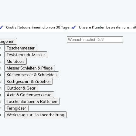
Gratis Retoure innerhalb von 30 Tagen
Unsere Kunden bewerten uns mit
tegorien
Taschenmesser
Feststehende Messer
Multitools
Messer Schleifen & Pflege
Küchenmesser & Schneiden
Kochgeschirr & Zubehör
Outdoor & Gear
Äxte & Gartenwerkzeug
Taschenlampen & Batterien
Ferngläser
Werkzeug zur Holzbearbeitung