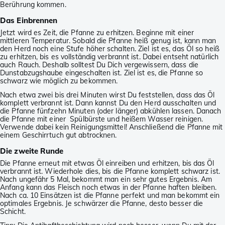
Berührung kommen.
Das Einbrennen
Jetzt wird es Zeit, die Pfanne zu erhitzen. Beginne mit einer
mittleren Temperatur. Sobald die Pfanne heiß genug ist, kann man
den Herd noch eine Stufe höher schalten. Ziel ist es, das Öl so heiß
zu erhitzen, bis es vollständig verbrannt ist. Dabei entseht natürlich
auch Rauch. Deshalb solltest Du Dich vergewissern, dass die
Dunstabzugshaube eingeschalten ist. Ziel ist es, die Pfanne so
schwarz wie möglich zu bekommen.
Nach etwa zwei bis drei Minuten wirst Du feststellen, dass das Öl
komplett verbrannt ist. Dann kannst Du den Herd ausschalten und
die Pfanne fünfzehn Minuten (oder länger) abkühlen lassen. Danach
die Pfanne mit einer Spülbürste und heißem Wasser reinigen.
Verwende dabei kein Reinigungsmittel! Anschließend die Pfanne mit
einem Geschirrtuch gut abtrocknen.
Die zweite Runde
Die Pfanne erneut mit etwas Öl einreiben und erhitzen, bis das Öl
verbrannt ist. Wiederhole dies, bis die Pfanne komplett schwarz ist.
Nach ungefähr 5 Mal, bekommt man ein sehr gutes Ergebnis. Am
Anfang kann das Fleisch noch etwas in der Pfanne haften bleiben.
Nach ca. 10 Einsätzen ist die Pfanne perfekt und man bekommt ein
optimales Ergebnis. Je schwärzer die Pfanne, desto besser die
Schicht.