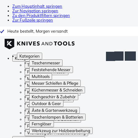
Zum Hauptinhalt springen
Zur Navigation springen
Zu den Produktfiltern springen
Zur Fußzeile springen
Heute bestellt, Morgen versandt
Kategorien
Kategorien
Taschenmesser
Taschenmesser
Feststehende Messer
Feststehende Messer
Multitools
Multitools
Messer Schleifen & Pflege
Messer Schleifen & Pflege
Küchenmesser & Schneiden
Küchenmesser & Schneiden
Kochgeschirr & Zubehör
Kochgeschirr & Zubehör
Outdoor & Gear
Outdoor & Gear
Äxte & Gartenwerkzeug
Äxte & Gartenwerkzeug
Taschenlampen & Batterien
Taschenlampen & Batterien
Ferngläser
Ferngläser
Werkzeug zur Holzbearbeitung
Werkzeug zur Holzbearbeitung