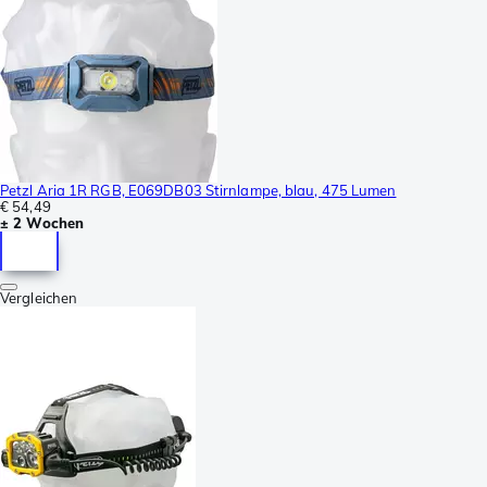
Petzl Aria 1R RGB, E069DB03 Stirnlampe, blau, 475 Lumen
€ 54,49
± 2 Wochen
Vergleichen