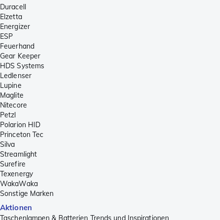
Duracell
Elzetta
Energizer
ESP
Feuerhand
Gear Keeper
HDS Systems
Ledlenser
Lupine
Maglite
Nitecore
Petzl
Polarion HID
Princeton Tec
Silva
Streamlight
Surefire
Texenergy
WakaWaka
Sonstige Marken
Aktionen
Taschenlampen & Batterien Trends und Inspirationen