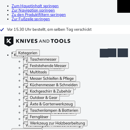
Zum Hauptinhalt springen
Zur Navigation springen
Zu den Produktfiltern springen
Zur Fußzeile springen
Vor 15.30 Uhr bestellt, am selben Tag verschickt
Kategorien
Kategorien
Taschenmesser
Taschenmesser
Feststehende Messer
Feststehende Messer
Multitools
Multitools
Messer Schleifen & Pflege
Messer Schleifen & Pflege
Küchenmesser & Schneiden
Küchenmesser & Schneiden
Kochgeschirr & Zubehör
Kochgeschirr & Zubehör
Outdoor & Gear
Outdoor & Gear
Äxte & Gartenwerkzeug
Äxte & Gartenwerkzeug
Taschenlampen & Batterien
Taschenlampen & Batterien
Ferngläser
Ferngläser
Werkzeug zur Holzbearbeitung
Werkzeug zur Holzbearbeitung