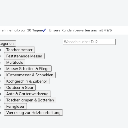
ure innerhalb von 30 Tagen
Unsere Kunden bewerten uns mit 4,9/5
tegorien
Taschenmesser
Feststehende Messer
Multitools
Messer Schleifen & Pflege
Küchenmesser & Schneiden
Kochgeschirr & Zubehör
Outdoor & Gear
Äxte & Gartenwerkzeug
Taschenlampen & Batterien
Ferngläser
Werkzeug zur Holzbearbeitung