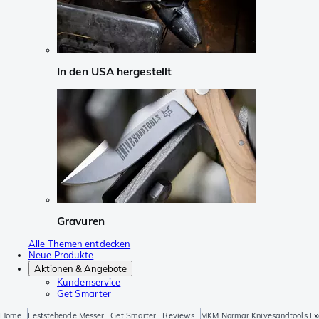
In den USA hergestellt
Gravuren
Alle Themen entdecken
Neue Produkte
Aktionen & Angebote
Kundenservice
Get Smarter
Home
Feststehende Messer
Get Smarter
Reviews
MKM Normar Knivesandtools Exc