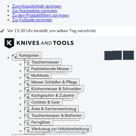
Zum Hauptinhalt springen
Zur Navigation springen
Zu den Produktfiltern springen
Zur Fußzeile springen
Vor 15.30 Uhr bestellt, am selben Tag verschickt
Kategorien
Kategorien
Taschenmesser
Taschenmesser
Feststehende Messer
Feststehende Messer
Multitools
Multitools
Messer Schleifen & Pflege
Messer Schleifen & Pflege
Küchenmesser & Schneiden
Küchenmesser & Schneiden
Kochgeschirr & Zubehör
Kochgeschirr & Zubehör
Outdoor & Gear
Outdoor & Gear
Äxte & Gartenwerkzeug
Äxte & Gartenwerkzeug
Taschenlampen & Batterien
Taschenlampen & Batterien
Ferngläser
Ferngläser
Werkzeug zur Holzbearbeitung
Werkzeug zur Holzbearbeitung