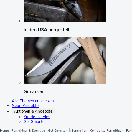
In den USA hergestellt
Gravuren
Alle Themen entdecken
Neue Produkte
Aktionen & Angebote
Kundenservice
Get Smarter
Home
Ferngläser & Spektive
Get Smarter
Information
Kompakte Ferngläser - Fer