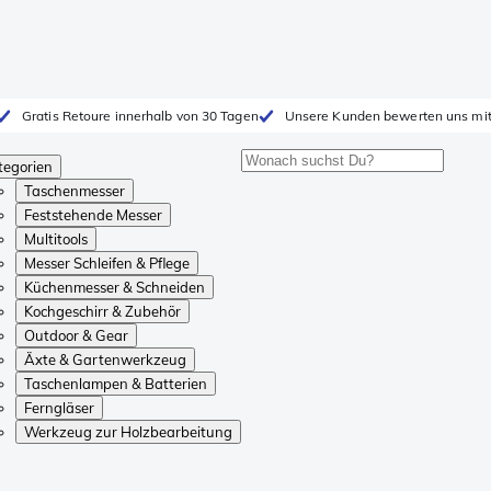
Gratis Retoure innerhalb von 30 Tagen
Unsere Kunden bewerten uns mit
tegorien
Taschenmesser
Feststehende Messer
Multitools
Messer Schleifen & Pflege
Küchenmesser & Schneiden
Kochgeschirr & Zubehör
Outdoor & Gear
Äxte & Gartenwerkzeug
Taschenlampen & Batterien
Ferngläser
Werkzeug zur Holzbearbeitung