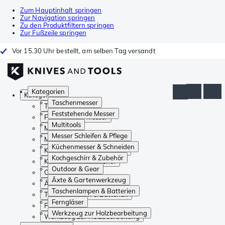
Zum Hauptinhalt springen
Zur Navigation springen
Zu den Produktfiltern springen
Zur Fußzeile springen
Vor 15.30 Uhr bestellt, am selben Tag versandt
Kategorien
Kategorien
Taschenmesser
Taschenmesser
Feststehende Messer
Feststehende Messer
Multitools
Multitools
Messer Schleifen & Pflege
Messer Schleifen & Pflege
Küchenmesser & Schneiden
Küchenmesser & Schneiden
Kochgeschirr & Zubehör
Kochgeschirr & Zubehör
Outdoor & Gear
Outdoor & Gear
Äxte & Gartenwerkzeug
Äxte & Gartenwerkzeug
Taschenlampen & Batterien
Taschenlampen & Batterien
Ferngläser
Ferngläser
Werkzeug zur Holzbearbeitung
Werkzeug zur Holzbearbeitung