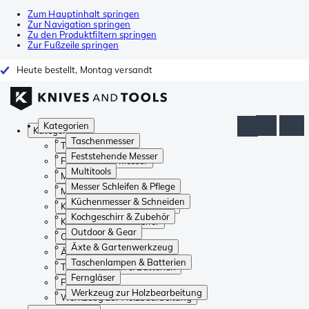
Zum Hauptinhalt springen
Zur Navigation springen
Zu den Produktfiltern springen
Zur Fußzeile springen
Heute bestellt, Montag versandt
Kategorien
Kategorien
Taschenmesser
Taschenmesser
Feststehende Messer
Feststehende Messer
Multitools
Multitools
Messer Schleifen & Pflege
Messer Schleifen & Pflege
Küchenmesser & Schneiden
Küchenmesser & Schneiden
Kochgeschirr & Zubehör
Kochgeschirr & Zubehör
Outdoor & Gear
Outdoor & Gear
Äxte & Gartenwerkzeug
Äxte & Gartenwerkzeug
Taschenlampen & Batterien
Taschenlampen & Batterien
Ferngläser
Ferngläser
Werkzeug zur Holzbearbeitung
Werkzeug zur Holzbearbeitung