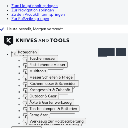
Zum Hauptinhalt springen
Zur Navigation springen
Zu den Produktfiltern springen
Zur Fußzeile springen
Heute bestellt, Morgen versandt
Kategorien
Kategorien
Taschenmesser
Taschenmesser
Feststehende Messer
Feststehende Messer
Multitools
Multitools
Messer Schleifen & Pflege
Messer Schleifen & Pflege
Küchenmesser & Schneiden
Küchenmesser & Schneiden
Kochgeschirr & Zubehör
Kochgeschirr & Zubehör
Outdoor & Gear
Outdoor & Gear
Äxte & Gartenwerkzeug
Äxte & Gartenwerkzeug
Taschenlampen & Batterien
Taschenlampen & Batterien
Ferngläser
Ferngläser
Werkzeug zur Holzbearbeitung
Werkzeug zur Holzbearbeitung