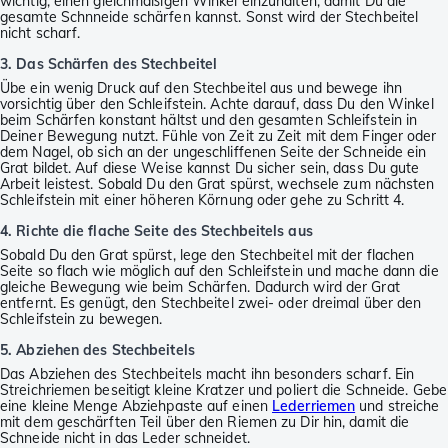
wichtig, einen gleichmäßigen Winkel einzuhalten, damit Du die
gesamte Schnneide schärfen kannst. Sonst wird der Stechbeitel
nicht scharf.
3. Das Schärfen des Stechbeitel
Übe ein wenig Druck auf den Stechbeitel aus und bewege ihn
vorsichtig über den Schleifstein. Achte darauf, dass Du den Winkel
beim Schärfen konstant hältst und den gesamten Schleifstein in
Deiner Bewegung nutzt. Fühle von Zeit zu Zeit mit dem Finger oder
dem Nagel, ob sich an der ungeschliffenen Seite der Schneide ein
Grat bildet. Auf diese Weise kannst Du sicher sein, dass Du gute
Arbeit leistest. Sobald Du den Grat spürst, wechsele zum nächsten
Schleifstein mit einer höheren Körnung oder gehe zu Schritt 4.
4. Richte die flache Seite des Stechbeitels aus
Sobald Du den Grat spürst, lege den Stechbeitel mit der flachen
Seite so flach wie möglich auf den Schleifstein und mache dann die
gleiche Bewegung wie beim Schärfen. Dadurch wird der Grat
entfernt. Es genügt, den Stechbeitel zwei- oder dreimal über den
Schleifstein zu bewegen.
5. Abziehen des Stechbeitels
Das Abziehen des Stechbeitels macht ihn besonders scharf. Ein
Streichriemen beseitigt kleine Kratzer und poliert die Schneide. Gebe
eine kleine Menge Abziehpaste auf einen
Lederriemen
und streiche
mit dem geschärften Teil über den Riemen zu Dir hin, damit die
Schneide nicht in das Leder schneidet.