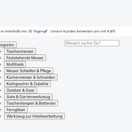
ure innerhalb von 30 Tagen
Unsere Kunden bewerten uns mit 4,9/5
tegorien
Taschenmesser
Feststehende Messer
Multitools
Messer Schleifen & Pflege
Küchenmesser & Schneiden
Kochgeschirr & Zubehör
Outdoor & Gear
Äxte & Gartenwerkzeug
Taschenlampen & Batterien
Ferngläser
Werkzeug zur Holzbearbeitung