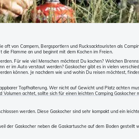
e oft von Campern, Bergsportlern und Rucksacktouristen als Campin
t die Flamme an und beginnt mit dem Kochen im Freien.
 werden. Für wie viel Menschen möchtest Du kochen? Welchen Brenns
n er im Auto verstaut werden? Gaskocher gibt es in vielen verschi
werden können. Je nachdem wie und wohin Du reisen möchtest, findes
ppbarer Topfhalterung. Wer nicht auf Gewicht und Platz achten muss
Volumen achtet, sollte sich für einen leichten Camping Gaskocher m
hlossen werden. Diese Gaskocher sind sehr kompakt und ein leichter
 weil der Gaskocher neben die Gaskartusche auf dem Boden gestellt 