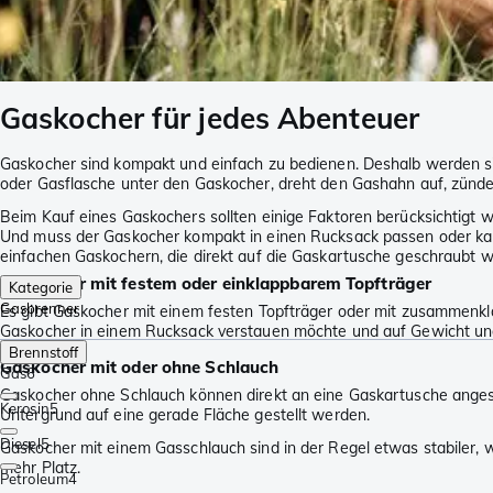
Gaskocher für jedes Abenteuer
Gaskocher sind kompakt und einfach zu bedienen. Deshalb werden si
oder Gasflasche unter den Gaskocher, dreht den Gashahn auf, zünde
Beim Kauf eines Gaskochers sollten einige Faktoren berücksichtigt
Und muss der Gaskocher kompakt in einen Rucksack passen oder kan
einfachen Gaskochern, die direkt auf die Gaskartusche geschraubt 
Gaskocher mit festem oder einklappbarem Topfträger
Kategorie
Gasbrenner
Es gibt Gaskocher mit einem festen Topfträger oder mit zusammenkla
Gaskocher in einem Rucksack verstauen möchte und auf Gewicht und 
Brennstoff
Gaskocher mit oder ohne Schlauch
Gas
6
Gaskocher ohne Schlauch können direkt an eine Gaskartusche angesc
Kerosin
5
Untergrund auf eine gerade Fläche gestellt werden.
Diesel
5
Gaskocher mit einem Gasschlauch sind in der Regel etwas stabiler,
mehr Platz.
Petroleum
4