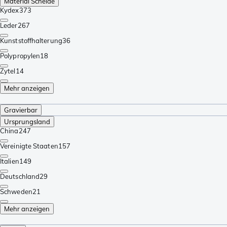
Material Scheide
Kydex
373
Leder
267
Kunststoffhalterung
36
Polypropylen
18
Zytel
14
Mehr anzeigen
Gravierbar
Ursprungsland
China
247
Vereinigte Staaten
157
Italien
149
Deutschland
29
Schweden
21
Mehr anzeigen