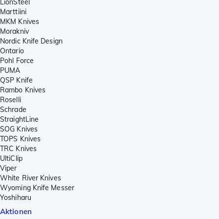
LionSteel
Marttiini
MKM Knives
Morakniv
Nordic Knife Design
Ontario
Pohl Force
PUMA
QSP Knife
Rambo Knives
Roselli
Schrade
StraightLine
SOG Knives
TOPS Knives
TRC Knives
UltiClip
Viper
White River Knives
Wyoming Knife Messer
Yoshiharu
Aktionen