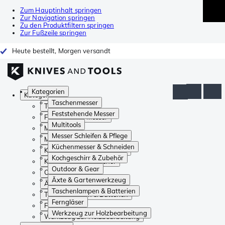
Zum Hauptinhalt springen
Zur Navigation springen
Zu den Produktfiltern springen
Zur Fußzeile springen
Heute bestellt, Morgen versandt
Kategorien
Kategorien
Taschenmesser
Taschenmesser
Feststehende Messer
Feststehende Messer
Multitools
Multitools
Messer Schleifen & Pflege
Messer Schleifen & Pflege
Küchenmesser & Schneiden
Küchenmesser & Schneiden
Kochgeschirr & Zubehör
Kochgeschirr & Zubehör
Outdoor & Gear
Outdoor & Gear
Äxte & Gartenwerkzeug
Äxte & Gartenwerkzeug
Taschenlampen & Batterien
Taschenlampen & Batterien
Ferngläser
Ferngläser
Werkzeug zur Holzbearbeitung
Werkzeug zur Holzbearbeitung