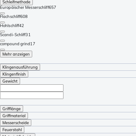
Schleifmethode
Europäischer Messerschliff
657
Flachschliff
608
Hohlschliff
42
Scandi-Schliff
31
compound grind
17
Mehr anzeigen
Klingenausführung
Klingenfinish
Gewicht
Grifflänge
Griffmaterial
Messerscheide
Feuerstahl