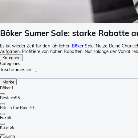
Böker Sumer Sale: starke Rabatte au
Es ist wieder Zeit für den jährlichen
Böker
Sale! Nutze Deine Chance!
Aufgaben. Profitiere von hohen Rabatten. Nur solange der Vorrat reic
Kategorie
Categories
Taschenmesser
1
Marke
Böker
1
Bestech
95
Rite in the Rain
70
Fox
59
Kizer
58
Civivi
58