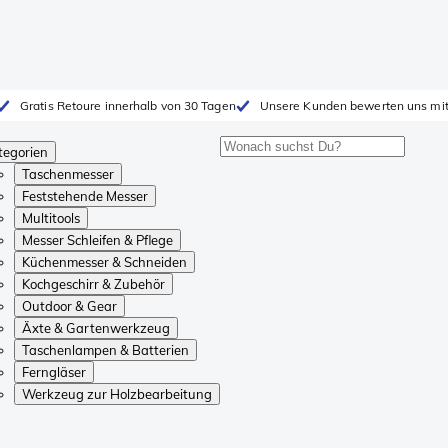
Gratis Retoure innerhalb von 30 Tagen
Unsere Kunden bewerten uns mit
tegorien
Taschenmesser
Feststehende Messer
Multitools
Messer Schleifen & Pflege
Küchenmesser & Schneiden
Kochgeschirr & Zubehör
Outdoor & Gear
Äxte & Gartenwerkzeug
Taschenlampen & Batterien
Ferngläser
Werkzeug zur Holzbearbeitung