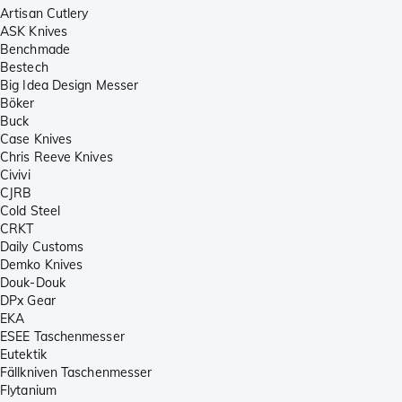
Artisan Cutlery
ASK Knives
Benchmade
Bestech
Big Idea Design Messer
Böker
Buck
Case Knives
Chris Reeve Knives
Civivi
CJRB
Cold Steel
CRKT
Daily Customs
Demko Knives
Douk-Douk
DPx Gear
EKA
ESEE Taschenmesser
Eutektik
Fällkniven Taschenmesser
Flytanium