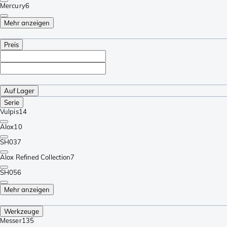
Mercury
6
Mehr anzeigen
Preis
Auf Lager
Serie
Vulpis
14
Alox
10
SH03
7
Alox Refined Collection
7
SH05
6
Mehr anzeigen
Werkzeuge
Messer
135