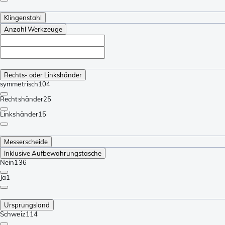
Klingenstahl
Anzahl Werkzeuge
Rechts- oder Linkshänder
symmetrisch
104
Rechtshänder
25
Linkshänder
15
Messerscheide
Inklusive Aufbewahrungstasche
Nein
136
Ja
1
Ursprungsland
Schweiz
114