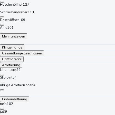
Flaschenöffner
127
Schraubendreher
118
Dosenöffner
109
Ahle
101
Mehr anzeigen
Klingenlänge
Gesamtlänge geschlossen
Griffmaterial
Arretierung
Liner-Lock
92
Slipjoint
54
übrige Arretierungen
4
Einhandöffnung
nein
102
ja
39