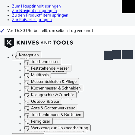
Zum Hauptinhalt springen
Zur Navigation springen
Zu den Produktfiltern springen
Zur Fußzeile springen
Vor 15.30 Uhr bestellt, am selben Tag versandt
Kategorien
Kategorien
Taschenmesser
Taschenmesser
Feststehende Messer
Feststehende Messer
Multitools
Multitools
Messer Schleifen & Pflege
Messer Schleifen & Pflege
Küchenmesser & Schneiden
Küchenmesser & Schneiden
Kochgeschirr & Zubehör
Kochgeschirr & Zubehör
Outdoor & Gear
Outdoor & Gear
Äxte & Gartenwerkzeug
Äxte & Gartenwerkzeug
Taschenlampen & Batterien
Taschenlampen & Batterien
Ferngläser
Ferngläser
Werkzeug zur Holzbearbeitung
Werkzeug zur Holzbearbeitung