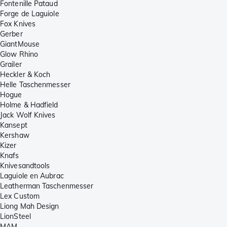
Fontenille Pataud
Forge de Laguiole
Fox Knives
Gerber
GiantMouse
Glow Rhino
Grailer
Heckler & Koch
Helle Taschenmesser
Hogue
Holme & Hadfield
Jack Wolf Knives
Kansept
Kershaw
Kizer
Knafs
Knivesandtools
Laguiole en Aubrac
Leatherman Taschenmesser
Lex Custom
Liong Mah Design
LionSteel
MAM