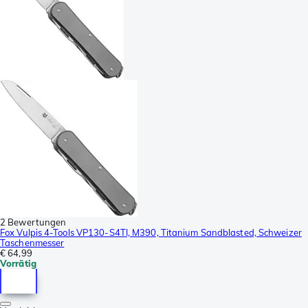
2 Bewertungen
Fox Vulpis 4-Tools VP130-S4TI, M390, Titanium Sandblasted, Schweizer
Taschenmesser
€ 64,99
Vorrätig