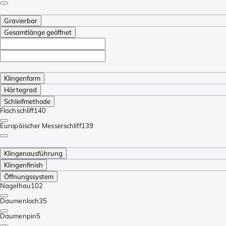
Gravierbar
Gesamtlänge geöffnet
Klingenform
Härtegrad
Schleifmethode
Flachschliff
140
Europäischer Messerschliff
139
Klingenausführung
Klingenfinish
Öffnungssystem
Nagelhau
102
Daumenloch
35
Daumenpin
5